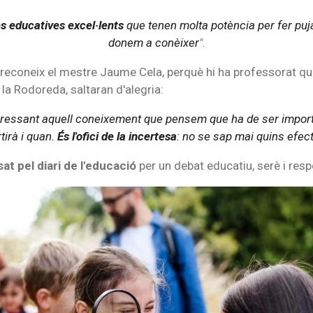
s educatives excel·lents
que tenen molta potència per fer puja
donem a conèixer
".
econeix el mestre Jaume Cela, perquè hi ha professorat que c
la Rodoreda, saltaran d'alegria:
nteressant aquell coneixement que pensem que ha de ser impor
tirà i quan.
És l'ofici de la incertesa
: no se sap mai quins efect
at pel diari de l'educació
per un debat educatiu, serè i res