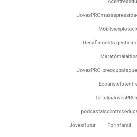
IAcentresedu
JovesPROmassapressióa
Mòbilsiexplotació
Desafiaments gestació
Maratómalalties
JovesPRO-preocupatsquee
Ecoansietatentre
TertuliaJovesPRO
podcastalscentreseduca
Jovesifutur
Porinfantil