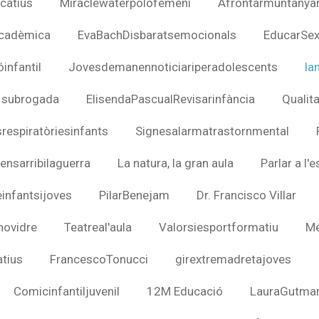
catius
Miraclewaterpolofemení
Afrontarmuntanya
cadèmica
EvaBachDisbaratsemocionals
EducarSex
infantil
Jovesdemanennoticiariperadolescents
la
 subrogada
ElisendaPascualRevisarinfància
Qualit
respiratòriesinfants
Signesalarmatrastornmental
nsarribilaguerra
La natura, la gran aula
Parlar a l'
infantsijoves
PilarBenejam
Dr. Francisco Villar
novidre
Teatreal'aula
Valorsiesportformatiu
Mé
tius
FrancescoTonucci
girextremadretajoves
Comicinfantiljuvenil
12M Educació
LauraGutma