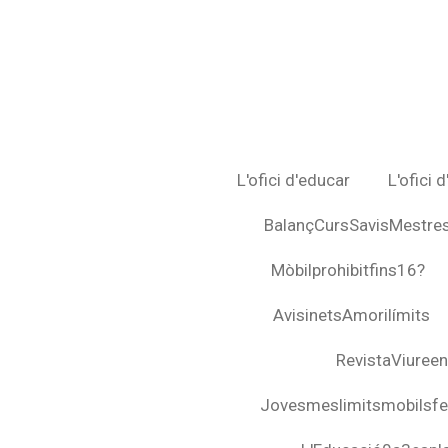
Ir
al
contenido
principal
L'ofici d'educar
L'ofici 
BalançCursSavisMestre
Mòbilprohibitfins16?
AvisinetsAmorilímits
RevistaViuree
Jovesmeslimitsmobilsfel