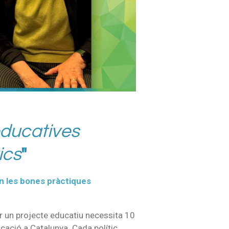
educatives
ics
"
en les bones pràctiques
ar un projecte educatiu necessita 10
cació a Catalunya. Cada polític,