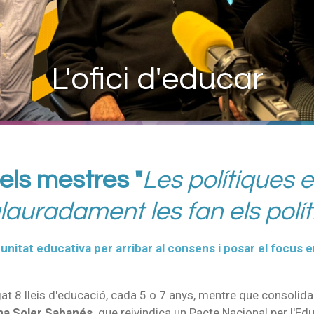
L'ofici d'educar
ls mestres "
Les polítiques 
auradament les fan els polít
nitat educativa per arribar al consens i posar el focus 
at 8 lleis d'educació, cada 5 o 7 anys, mentre que consolid
a Soler Sabanés,
que reivindica un Pacte Nacional per l'Edu