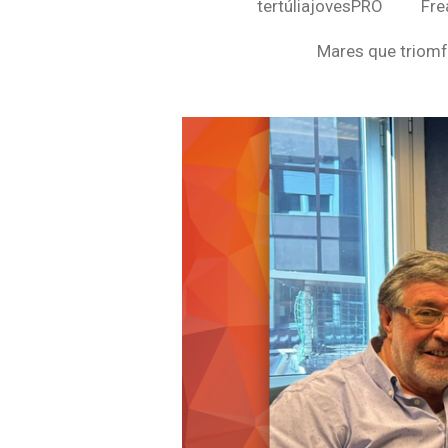
tertúliajovesPRO
Fre
Mares que triomf