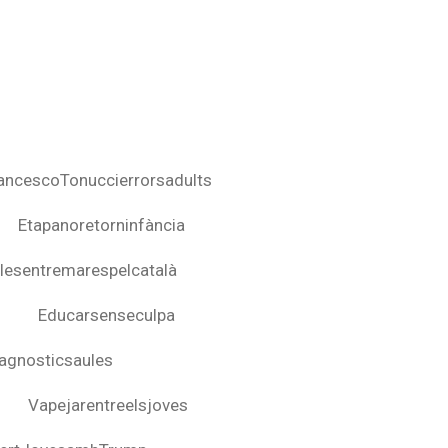
ancescoTonuccierrorsadults
Etapanoretorninfància
lesentremarespelcatalà
Educarsenseculpa
agnosticsaules
Vapejarentreelsjoves