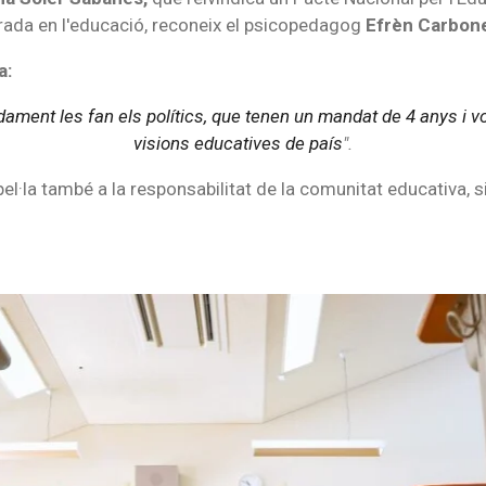
lerada en l'educació, reconeix el psicopedagog
Efrèn Carbone
a:
ament les fan els polítics, que tenen un mandat de 4 anys i v
visions educatives de país
".
el·la també a la responsabilitat de la comunitat educativa, s