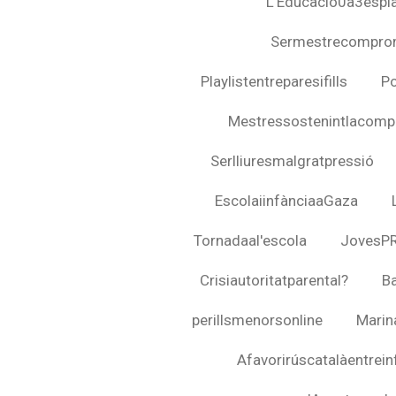
L'Educació0a3espla
Sermestrecompro
Playlistentreparesifills
Po
Mestressostenintlacompl
Serlliuresmalgratpressió
EscolaiinfànciaaGaza
Tornadaal'escola
JovesP
Crisiautoritatparental?
B
perillsmenorsonline
Marin
Afavorirúscatalàentrein