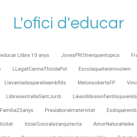
L'ofici d'educar
d'educar Llibre 10 anys
JovesPROtrenquentopics
Fr
s
LLegatCarmeThiódePol
Escolaquetenimivolem
Llevantadesparellaambfills
MelonsobertsFP
Vinc
LlibresestrellaSantJordi
Likesillibresinfantilsijuvenils
nFamília25anys
Preulaboralmaternitat
Esdisparendi
icitat
ItziarGonzalezarquitecta
AmorNaturaHeike