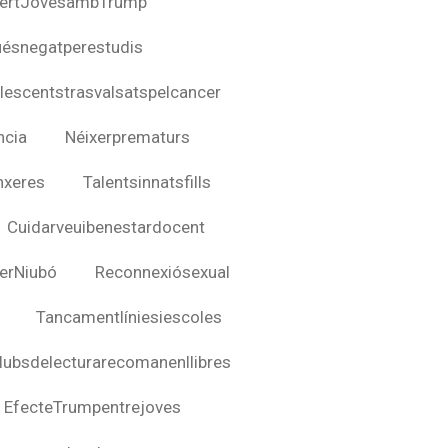
certJovesambTrump
úésnegatperestudis
lescentstrasvalsatspelcancer
ncia
Néixerprematurs
nxeres
Talentsinnatsfills
Cuidarveuibenestardocent
erNiubó
Reconnexiósexual
Tancamentlíniesiescoles
lubsdelecturarecomanenllibres
EfecteTrumpentrejoves