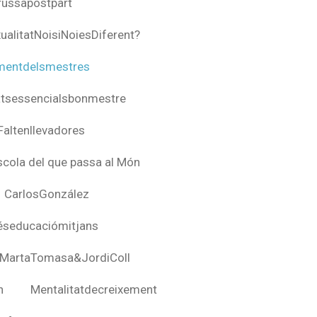
russapostpart
ualitatNoisiNoiesDiferent?
mentdelsmestres
atsessencialsbonmestre
Faltenllevadores
escola del que passa al Món
CarlosGonzález
seducaciómitjans
MartaTomasa&JordiColl
n
Mentalitatdecreixement