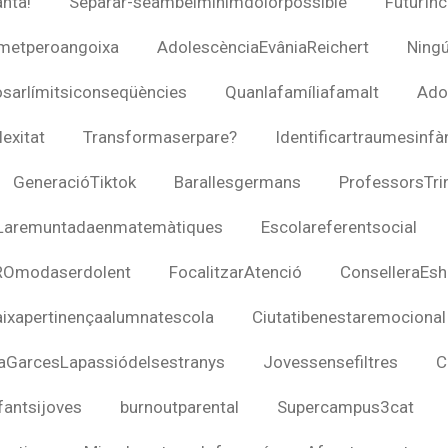
nta!
Separar-seambelmínimdolorpossible
FuturIn
metperoangoixa
AdolescènciaEvâniaReichert
Ning
sarlímitsiconseqüències
Quanlafamíliafamalt
Ado
exitat
Transformaserpare?
Identificartraumesinfà
GeneracióTiktok
Barallesgermans
ProfessorsTri
Laremuntadaenmatemàtiques
Escolareferentsocial
ROmodaserdolent
FocalitzarAtenció
ConselleraEsh
aixapertinençaalumnatescola
Ciutatibenestaremocional
aGarcesLapassiódelsestranys
Jovessensefiltres
C
fantsijoves
burnoutparental
Supercampus3cat