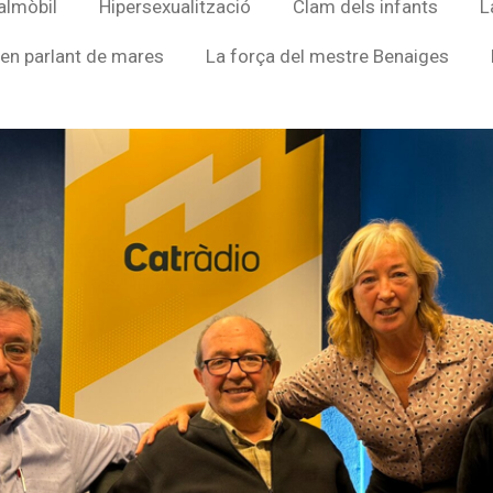
almòbil
Hipersexualització
Clam dels infants
L
en parlant de mares
La força del mestre Benaiges