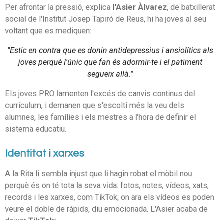
Per afrontar la pressió, explica
l'Asier Àlvarez
, de batxillerat
social de l'Institut Josep Tapiró de Reus, hi ha joves al seu
voltant que es mediquen:
"Estic en contra que es donin antidepressius i ansiolítics als
joves perquè l'únic que fan és adormir-te i el patiment
segueix allà."
Els joves PRO lamenten l'excés de canvis continus del
currículum, i demanen que s'escolti més la veu dels
alumnes, les famílies i els mestres a l'hora de definir el
sistema educatiu.
Identitat i xarxes
A la Rita li sembla injust que li hagin robat el mòbil nou
perquè és on té tota la seva vida: fotos, notes, vídeos, xats,
records i les xarxes, com TikTok; on ara els vídeos es poden
veure el doble de ràpids, diu emocionada. L'Asier acaba de