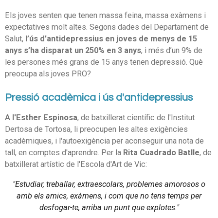
Els joves senten que tenen massa feina, massa exàmens i
expectatives molt altes. Segons dades del Departament de
Salut,
l’ús d’antidepressius en joves de menys de 15
anys s’ha disparat un 250% en 3 anys
, i més d’un 9% de
les persones més grans de 15 anys tenen depressió. Què
preocupa als joves PRO?
Pressió acadèmica i ús d'antidepressius
A
l'Esther Espinosa
, de batxillerat científic de l'Institut
Dertosa de Tortosa, li preocupen les altes exigències
acadèmiques, i l'autoexigència per aconseguir una nota de
tall, en comptes d'aprendre. Per la
Rita Cuadrado Batlle
, de
batxillerat artístic de l'Escola d'Art de Vic:
"Estudiar, treballar, extraescolars, problemes amorosos o
amb els amics, exàmens, i com que no tens temps per
desfogar-te, arriba un punt que explotes."