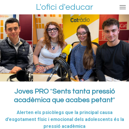
L'ofici d'educar
Ir
al
contenido
principal
Joves PRO
"
Sents tanta pressió
acadèmica que acabes petant
"
Alerten els psicòlegs que la principal causa
d’esgotament físic i emocional dels adolescents és la
pressió acadèmica