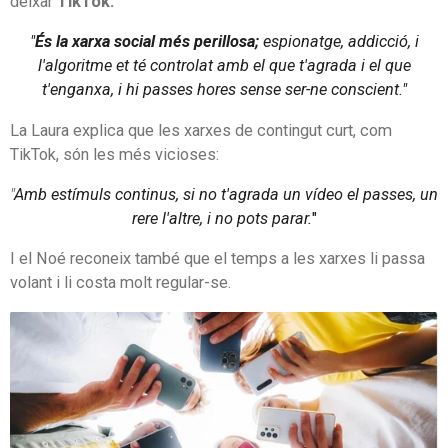
deixar
TikTok:
"
És la xarxa social més perillosa;
espionatge, addicció, i
l'algoritme et té controlat amb el que t'agrada i el que
t'enganxa, i hi passes hores sense ser-ne conscient."
La Laura explica que les xarxes de contingut curt, com
TikTok, són les més vicioses:
"
Amb estímuls continus, si no t'agrada un vídeo el passes, un
rere l'altre, i no pots parar.
"
I el Noé reconeix també que el temps a les xarxes li passa
volant i li costa molt regular-se.