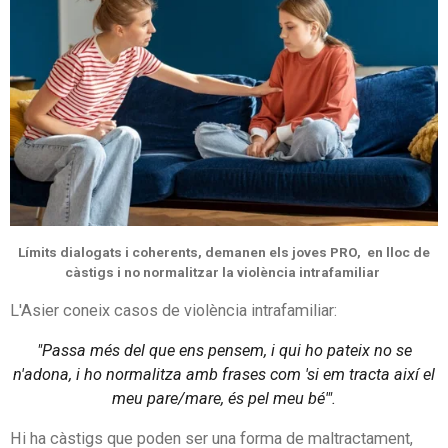
Límits dialogats i coherents, demanen els joves PRO, en lloc de
càstigs i no normalitzar la violència intrafamiliar
L'Asier coneix casos de violència intrafamiliar:
"Passa més del que ens pensem, i qui ho pateix no se
n'adona, i ho normalitza amb frases com 'si em tracta així el
meu pare/mare, és pel meu bé'".
Hi ha càstigs que poden ser una forma de maltractament,