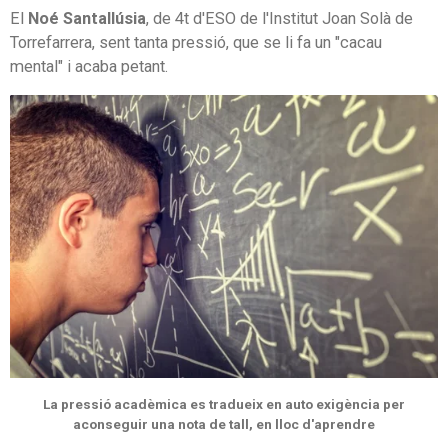
El
Noé Santallúsia
, de 4t d'ESO de l'Institut Joan Solà de
Torrefarrera, sent tanta pressió, que se li fa un "cacau
mental" i acaba petant.
La pressió acadèmica es tradueix en auto exigència per
aconseguir una nota de tall, en lloc d'aprendre