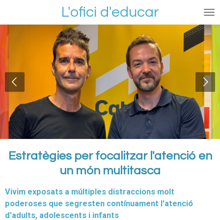
L'ofici d'educar
Ir
al
contenido
principal
Estratègies per focalitzar l'atenció en
un món multitasca
Vivim exposats a múltiples distraccions molt
poderoses que segresten contínuament l'atenció
d'adults, adolescents i infants