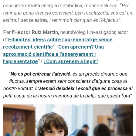
consumeix molta energia metabòlica, reconeix Bueno
:
“
Per
tenir una bona atenció conscient, ben focalitzada, ens cal un
estímul, sense estrès, i tenir molt clar quin és l’objectiu”.
Per
l’
Hector Ruiz Martin,
neurobiòleg i investigador, autor
d'
“
Edumites, idees sobre l’aprenentatge sense
recolzament científic
”,
"
Com aprenem? Una
aproximació científica a l’ensenyament i
l’aprenentatge
“ i
¿Com aprenem a llegir
?
:
“
No es pot entrenar l’atenció
,
és un procés dinàmic que
fluctua, sempre estem sent conscients d’alguna cosa al
nostre voltant.
L’atenció decideix i escull que es processa
al
petit espai de la nostra memòria de treball, i què queda fora”.