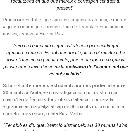
focalitzada en allò que mereix o correspon ser atès al
present
”.
Pràcticament tot el que aprenem requereix atenció, excepte
algunes coses que aprenem fora de l’escola sense adonar-
nos-en, assevera Héctor Ruiz:
“
Però en l’educació sí que cal atenció per decidir què
aprenem i què no. Es pot atendre el que diu el mestre o bé
posar l’atenció en pensaments, preocupacions o en què va
passar ahir: i això depèn de la
motivació de l’alumne pel que
és més valuós
”.
Sobre el
mite que els estudiants només poden atendre
30 minuts a l’aula
, ve d’investigacions que mostren que
quan s’ha de fer un esforç intens d’atenció, com ara la
vigilància en una platja, al cap de 30 minuts es comencen a
cometre més errors, relata Ruiz Martín:
“Per això es diu que l’atenció disminueix als 30 minuts i s’ha