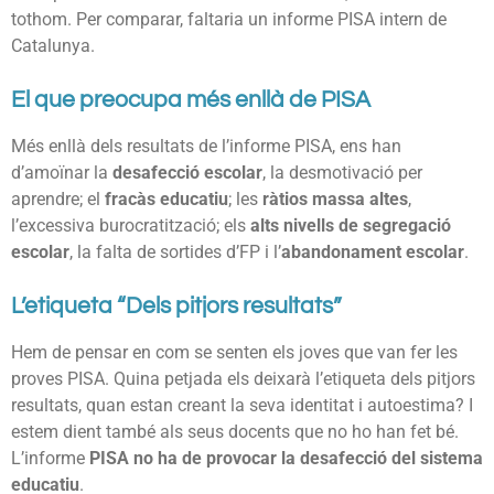
tothom. Per comparar, faltaria un informe PISA intern de
Catalunya.
El que preocupa més enllà de PISA
Més enllà dels resultats de l’informe PISA, ens han
d’amoïnar la
desafecció escolar
, la desmotivació per
aprendre; el
fracàs educatiu
; les
ràtios massa altes
,
l’excessiva burocratització; els
alts nivells de segregació
escolar
, la falta de sortides d’FP i l’
abandonament escolar
.
L’etiqueta “Dels pitjors resultats”
Hem de pensar en com se senten els joves que van fer les
proves PISA. Quina petjada els deixarà l’etiqueta dels pitjors
resultats, quan estan creant la seva identitat i autoestima? I
estem dient també als seus docents que no ho han fet bé.
L’informe
PISA no ha de provocar la desafecció del sistema
educatiu
.