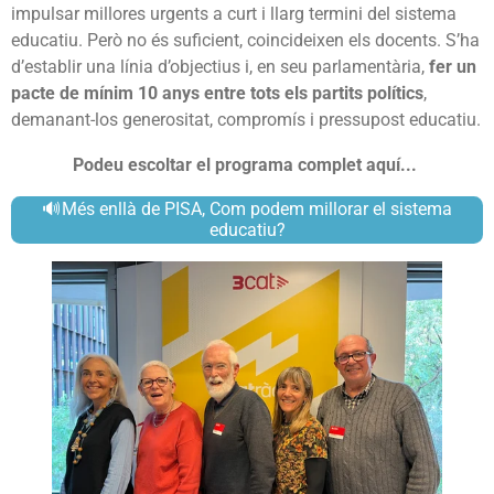
impulsar millores urgents a curt i llarg termini del sistema
educatiu. Però no és suficient, coincideixen els docents. S’ha
d’establir una línia d’objectius i, en seu parlamentària,
fer un
pacte de mínim 10 anys entre tots els partits polítics
,
demanant-los generositat, compromís i pressupost educatiu.
Podeu escoltar el programa complet aquí...
🔊
Més enllà de PISA, Com podem millorar el sistema
educatiu?