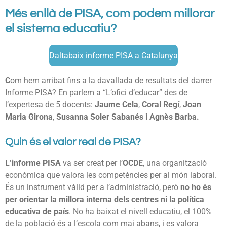
Més enllà de PISA, com podem millorar
el sistema educatiu?
Daltabaix informe PISA a Catalunya
C
om hem arribat fins a la davallada de resultats del darrer
Informe PISA? En parlem a “L’ofici d’educar” des de
l’expertesa de 5 docents:
Jaume Cela
,
Coral Regí
,
Joan
Maria Girona
,
Susanna Soler Sabanés i Agnès Barba.
Quin és el valor real de PISA?
L’informe PISA
va ser creat per l’
OCDE
, una organització
econòmica que valora les competències per al món laboral.
És un instrument vàlid per a l’administració, però
no ho és
per orientar la millora interna dels centres ni la política
educativa de país
. No ha baixat el nivell educatiu, el 100%
de la població és a l’escola com mai abans, i es valora