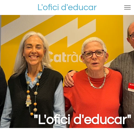
L'ofici d'educar
Ir
al
contenido
principal
"L'ofici d'educar"