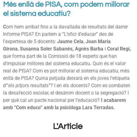
Més enllà de PISA, com podem millorar
el sistema educatiu?
C
om hem arribat fins a la davallada de resultats del darrer
Informe PISA? En parlem a “L’ofici d’educar” des de
l’expertesa de 5 docents:
Jaume Cela
,
Joan Maria
Girona
,
Susanna Soler Sabanés, Agnès Barba
i
Coral Regí,
que forma part de la Comissió de 18 experts que han
d'impulsar millores del sistema educatiu
.
Quin és el valor
real de PISA? Com es pot millorar el sistema educatiu, més
enllà de PISA? Quina petjada deixarà en els joves l’etiqueta
d’“
els pitjors resultats
”? I en els docents? Com es combaten
la desafecció escolar, el desànim docent o la segregació? I
per què cal un pacte nacional per l’educació?
I acabarem
amb “Com educo” amb la psicòloga Lara Terradas.
L'Article