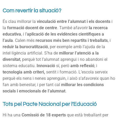
Com revertir la situació?
És clau millorar la
vinculació entre l’alumnat i els docents
i
la
formació docent de centre
. També afavorir
la recerca
educativa
, i l’
aplicació de les evidències científiques a
l’aula
. Calen més
recursos més ben repartits i treballats
, i
reduir la burocratització
, per exemple amb l’ajuda de la
intel·ligència artificial. S’ha de
millorar l’atenció a la
diversitat
, perquè tot l’alumnat aprengui i no abandoni el
sistema educatiu.
Innovació
sí, però
amb reflexió
; i
tecnologia amb criteri,
sentit i formació. L’escola serveix
perquè els nens i nenes aprenguin, i això s’afavoreix quan ho
fan amb benestar, i per tant cal
millorar les condicions
socials i emocionals de l’alumnat
.
Tots pel Pacte Nacional per l’Educació
Hi ha una
Comissió de 18 experts
que està treballant per