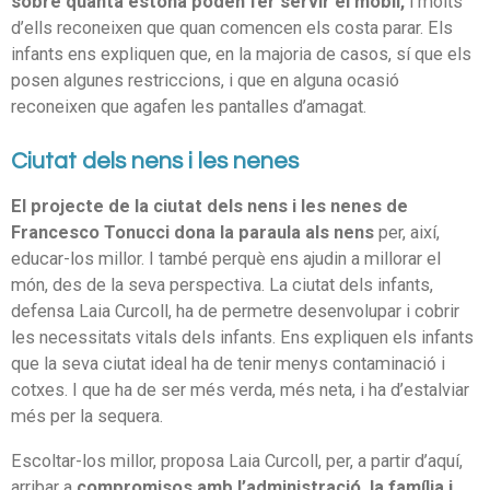
sobre quanta estona poden fer servir el mòbil,
i molts
d’ells reconeixen que quan comencen els costa parar. Els
infants ens expliquen que, en la majoria de casos, sí que els
posen algunes restriccions, i que en alguna ocasió
reconeixen que agafen les pantalles d’amagat.
Ciutat dels nens i les nenes
El projecte de la ciutat dels nens i les nenes de
Francesco Tonucci dona la paraula als nens
per, així,
educar-los millor. I també perquè ens ajudin a millorar el
món, des de la seva perspectiva. La ciutat dels infants,
defensa Laia Curcoll, ha de permetre desenvolupar i cobrir
les necessitats vitals dels infants. Ens expliquen els infants
que la seva ciutat ideal ha de tenir menys contaminació i
cotxes. I que ha de ser més verda, més neta, i ha d’estalviar
més per la sequera.
Escoltar-los millor, proposa Laia Curcoll, per, a partir d’aquí,
arribar a
compromisos amb l’administració, la família i