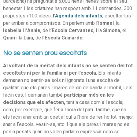
Barcelona) ha preguntat a 5.000 nens i nenes sobre el seu
benestar. I les criatures han respost amb 11 demandes, 300
propostes i 100 idees,
l’
Agenda dels infants
,
escoltar-los
per arribar a compromisos. En parlem amb l’
Ismael
, la
Isabella
i l’
Annie
, de
l’Escola Cervantes,
i la
Simona
, el
Quim
i la
Laia,
de
l’Escola Guinardo
.
No se senten prou escoltats
Al voltant de la meitat dels infants no se senten del tot
escoltats ni per la família ni per l’escola
. Els infants
demanen no sentir-se sols ni ignorats i una escolta de
qualitat; que els pares i mares deixin de banda el mòbil, i els
facin cas. I demanen també
participar més en les
decisions que els afecten,
tant a casa com a l’escola;
com, per exemple, què fer a l’hora del pati. També, que no
els facin anar amb un coet al cul a l’hora de fer-ho tot: menjar,
anar a l’escola, vestir-se, etc. I que els pares i mares no es
posin pesats quan no volen parlar o expressar com se