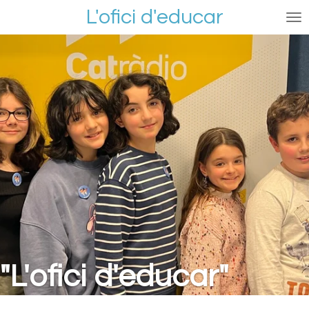
L'ofici d'educar
Ir
al
contenido
principal
"L'ofici d'educar"