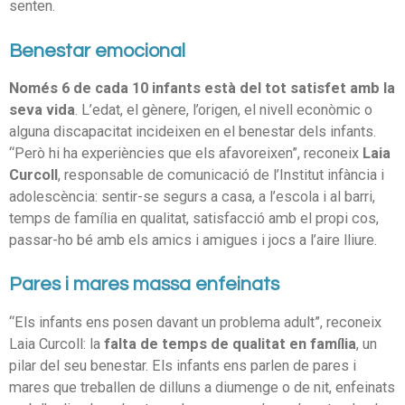
senten.
Benestar emocional
Només 6 de cada 10 infants està del tot satisfet amb la
seva vida
. L’edat, el gènere, l’origen, el nivell econòmic o
alguna discapacitat incideixen en el benestar dels infants.
“Però hi ha experiències que els afavoreixen”, reconeix
Laia
Curcoll
, responsable de comunicació de l’Institut infància i
adolescència: sentir-se segurs a casa, a l’escola i al barri,
temps de família en qualitat, satisfacció amb el propi cos,
passar-ho bé amb els amics i amigues i jocs a l’aire lliure.
Pares i mares massa enfeinats
“Els infants ens posen davant un problema adult”, reconeix
Laia Curcoll: la
falta de temps de qualitat en família
, un
pilar del seu benestar. Els infants ens parlen de pares i
mares que treballen de dilluns a diumenge o de nit, enfeinats