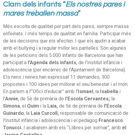
Clam dels infants “
Els nostres pares i
mares treballen massa
”
Més escolta de qualitat per part dels pares, sempre massa
enfeinats. I més temps de qualitat en família. Participar més
de les decisions que els afecten. I que els ajudin a acabar
amb el bullying i a regular millor les pantalles. Són algunes
de les peticions dels 5.000 infants de Barcelona que han
participat a
l’Agenda dels infants
, de l’Institut infància i
adolescència (per encàrrec de l’Ajuntament de Barcelona).
Els nens i nenes han expressat 11 demandes, 300
propostes i 100 idees per millorar el seu benestar i el món.
En parlem a l’“Ofici d’educar” amb l’
Ismael
, la
Isabella
i
l’
Annie
, de 5è de primària de
l’Escola Cervantes;
la
Simona
, el
Quim
i la
Laia,
de 5è de primària de
l’Escola
Guinardo
; la
Laia Curcoll,
responsable de comunicació de
l’Institut infància i adolescència i el pedagog
Francesco
Tonucci.
I acabarem amb els “Llibres per somiar”, amb
el
Jaume Centelles