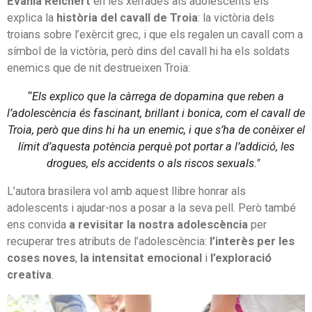
Evânia Reichert
en les xerrades als adolescents els
explica la
història del cavall de Troia
: la victòria dels
troians sobre l’exèrcit grec, i que els regalen un cavall com a
símbol de la victòria, però dins del cavall hi ha els soldats
enemics que de nit destrueixen Troia:
“
Els explico que
la càrrega de dopamina que reben a
l’adolescència és fascinant, brillant i bonica, com el cavall de
Troia, però que dins hi ha un enemic, i que s’ha de conèixer el
límit d’aquesta potència perquè pot portar a l’addició, les
drogues, els accidents o als riscos sexuals."
L’autora brasilera vol amb aquest llibre honrar als
adolescents i ajudar-nos a posar a la seva pell. Però també
ens convida
a revisitar la nostra adolescència
per
recuperar tres atributs de l’adolescència:
l’interès per les
coses noves
,
la intensitat emocional
i
l’exploració
creativa
.