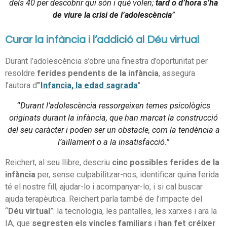
dels 40 per descobrir qui són i què volen;
tard o d’hora s’ha
de viure la crisi de l’adolescència
”
Curar la infància i l’addició al Déu virtual
Durant l’adolescència s’obre una finestra d’oportunitat per
resoldre
ferides pendents de la infància
, assegura
l’autora d’"
Infancia, la edad sagrada
":
“
Durant l’adolescència ressorgeixen temes psicològics
originats durant la infància, que han marcat la construcció
del seu caràcter i poden ser un obstacle, com la tendència a
l’aïllament o a la insatisfacció.”
Reichert, al seu llibre, descriu
cinc possibles ferides de la
infància
per, sense culpabilitzar-nos, identificar quina ferida
té el nostre fill, ajudar-lo i acompanyar-lo, i si cal buscar
ajuda terapèutica. Reichert parla també de l’impacte del
“
Déu virtual
”: la tecnologia, les pantalles, les xarxes i ara la
IA, que
segresten els vincles familiars
i
han fet créixer