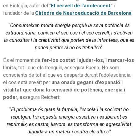
en Biologia, autor del "
El cervell de l'adolescent
”
i
fundador de la
Càtedra de Neuroeducació de Barcelona
:
“
Consumeixen molta energia perquè la seva potència és
extraordinària, canvien el seu cos i el seu cervell, i s’activen
la curiositat i la creativitat que porten de la infantesa, que es
poden perdre si no es treballen".
És el moment de
fer-los costat i ajudar-los, i marcar-los
límits
, tot i que els trenquin, assegura Bueno
.
No som
conscients de tot el que es desperta durant l’adolescència;
el cos està envaït per
una onada gegant d’expansió i
vitalitat que dona la sensació de potència, energia i
poder,
assegura Reichert:
“
El problema és quan la família, l’escola i la societat ho
rebutgen. I si aquesta energia assertiva i exuberant es
reprimeix, es castra, llavors es transforma en agressivitat
dirigida a un mateix i contra els altres
."