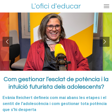
L'ofici d'educar
Ir
al
contenido
principal
Com gestionar l’esclat de potència i la
intuïció futurista dels adolescents?
Evânia Reichert defineix com mai abans les etapes i el
sentit de l'adolescència i com gestionar tota potència
que s’hi desperta