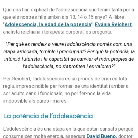
Què ens han explicat de l’adolescència que tenim tanta por a
que els nostres fills arribin als 13, 14 o 15 anys? A llibre
"
Adolescencia, la edad de la potencia
",
Evânia Reichert
,
analista reichiana i terapeuta corporal, es pregunta:
"
Per què es tendeix a veure l'adolescència només com una
etapa arriscada, temible i preocupant? Per què la potència, la
intuïció futurista i la capacitat de canviar el món, pròpies de
l'adolescència, no s'aprofiten i es valoren?”
Per Reichert, l'adolescència és un procés de crisi en tota
regla, imprescindible per formar-se una identitat i arribar a
ser adults sans i funcionals, no per fer-nos la vida
impossible als pares i mares.
La potència de l’adolescència
L’adolescència és una etapa en la que estan cansats perquè
consumeixen molta energia, assegura
David Bueno
,
doctor