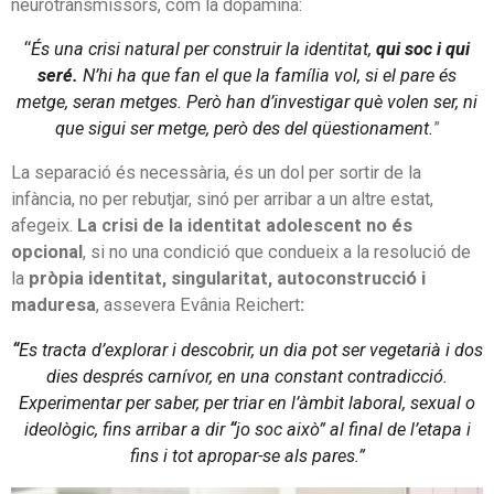
neurotransmissors, com la dopamina:
“
És una crisi natural per construir la identitat,
qui soc i qui
seré.
N’hi ha que fan el que la família vol, si el pare és
metge, seran metges. Però han d’investigar què volen ser, ni
que sigui ser metge, però des del qüestionament.
”
La separació és necessària, és un dol per sortir de la
infància, no per rebutjar, sinó per arribar a un altre estat,
afegeix.
La crisi de la identitat adolescent no és
opcional
, si no una condició que condueix a la resolució de
la
pròpia identitat, singularitat, autoconstrucció i
maduresa
, assevera Evânia Reichert
:
“
Es tracta d’explorar i descobrir, un dia pot ser vegetarià i dos
dies després carnívor, en una constant contradicció.
Experimentar per saber, per triar en l’àmbit laboral, sexual o
ideològic, fins arribar a dir
“
jo soc això” al final de l’etapa i
fins i tot apropar-se als pares.”