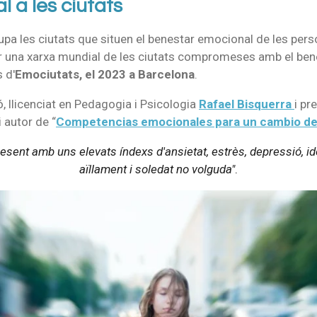
 a les ciutats
pa les ciutats que situen el benestar emocional de les perso
r una xarxa mundial de les ciutats compromeses amb el benes
 d'
Emociutats, el 2023 a Barcelona
.
ó, llicenciat en Pedagogia i Psicologia
Rafael Bisquerra
i pr
i autor de “
Competencias emocionales para un cambio de
resent amb uns elevats índexs d'ansietat, estrès, depressió, ide
aïllament i
soledat no volguda"
.