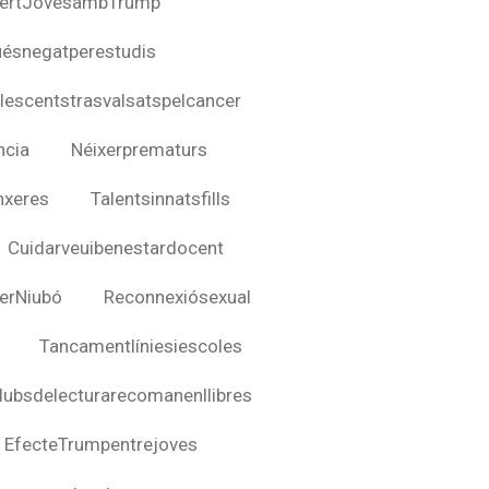
certJovesambTrump
úésnegatperestudis
lescentstrasvalsatspelcancer
ncia
Néixerprematurs
nxeres
Talentsinnatsfills
Cuidarveuibenestardocent
erNiubó
Reconnexiósexual
Tancamentlíniesiescoles
lubsdelecturarecomanenllibres
EfecteTrumpentrejoves