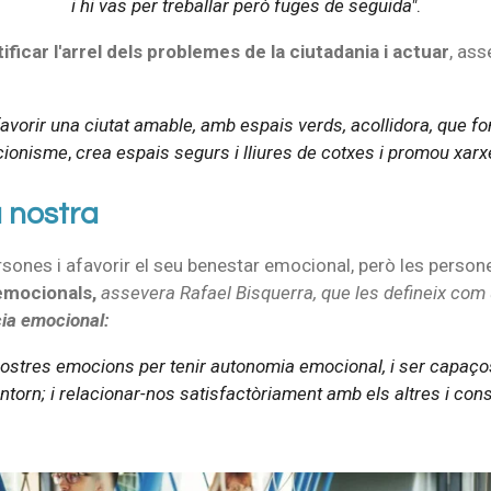
i hi vas per treballar però fuges de seguida"
.
ificar l'arrel dels problemes de la ciutadania i actuar
, as
avorir una ciutat amable, amb espais verds, acollidora, que fo
acionisme
,
crea espais segurs i lliures de cotxes i promou xarxe
a nostra
ersones i afavorir el seu benestar emocional, però les perso
mocionals,
assevera Rafael Bisquerra, que les defineix com u
ia emocional:
 nostres emocions per tenir autonomia emocional, i ser capaço
entorn; i relacionar-nos satisfactòriament amb els altres i cons