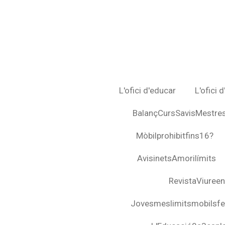
Ir
al
contenido
principal
L'ofici d'educar
L'ofici 
BalançCursSavisMestre
Mòbilprohibitfins16?
AvisinetsAmorilímits
RevistaViuree
Jovesmeslimitsmobilsfel