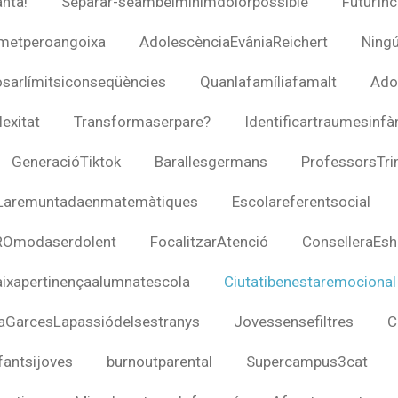
nta!
Separar-seambelmínimdolorpossible
FuturIn
metperoangoixa
AdolescènciaEvâniaReichert
Ning
sarlímitsiconseqüències
Quanlafamíliafamalt
Ado
exitat
Transformaserpare?
Identificartraumesinfà
GeneracióTiktok
Barallesgermans
ProfessorsTri
Laremuntadaenmatemàtiques
Escolareferentsocial
ROmodaserdolent
FocalitzarAtenció
ConselleraEsh
aixapertinençaalumnatescola
Ciutatibenestaremocional
aGarcesLapassiódelsestranys
Jovessensefiltres
C
fantsijoves
burnoutparental
Supercampus3cat