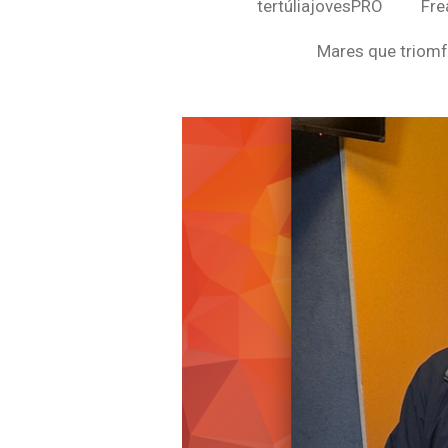
tertúliajovesPRO
Fre
Mares que triomf