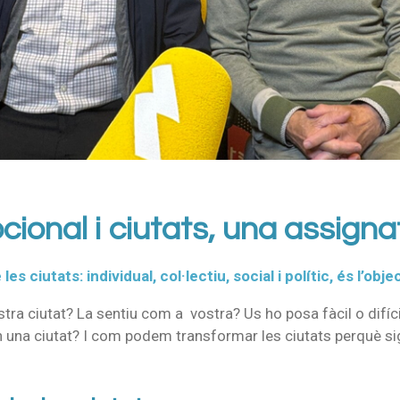
ional i ciutats, una assign
es ciutats: individual, col·lectiu, social i polític, és l’ob
a ciutat? La sentiu com a vostra? Us ho posa fàcil o difícil 
n una ciutat? I com podem transformar les ciutats perquè sig