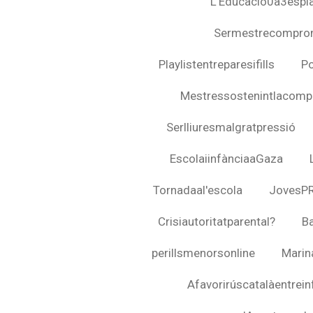
L'Educació0a3espla
Sermestrecompro
Playlistentreparesifills
Po
Mestressostenintlacompl
Serlliuresmalgratpressió
EscolaiinfànciaaGaza
Tornadaal'escola
JovesP
Crisiautoritatparental?
B
perillsmenorsonline
Marin
Afavorirúscatalàentrein