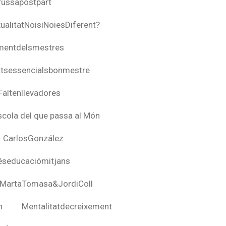
russapostpart
ualitatNoisiNoiesDiferent?
mentdelsmestres
atsessencialsbonmestre
Faltenllevadores
escola del que passa al Món
CarlosGonzález
seducaciómitjans
MartaTomasa&JordiColl
n
Mentalitatdecreixement