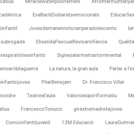
catius
Miraclewaterpolofemení
Afrontarmuntanya
cadèmica
EvaBachDisbaratsemocionals
EducarSex
infantil
Jovesdemanennoticiariperadolescents
la
 subrogada
ElisendaPascualRevisarinfància
Qualit
respiratòriesinfants
Signesalarmatrastornmental
nsarribilaguerra
La natura, la gran aula
Parlar a l'
infantsijoves
PilarBenejam
Dr. Francisco Villar
novidre
Teatreal'aula
Valorsiesportformatiu
Mé
tius
FrancescoTonucci
girextremadretajoves
Comicinfantiljuvenil
12M Educació
LauraGutma