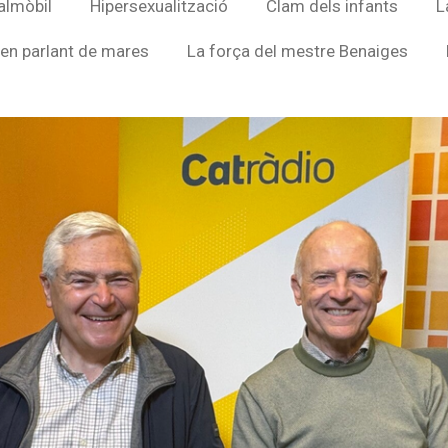
almòbil
Hipersexualització
Clam dels infants
L
en parlant de mares
La força del mestre Benaiges