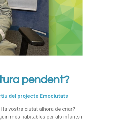
atura pendent?
jectiu del projecte Emociutats
la vostra ciutat alhora de criar?
uin més habitables per als infants i