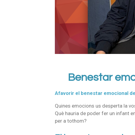
Benestar emoc
Afavorir el benestar emocional de l
Quines emocions us desperta la vostr
Què hauria de poder fer un infant e
per a tothom?