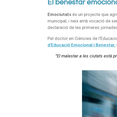
El benestar emocional
Emociutats
és un projecte que agru
municipal; i neix amb vocació de se
declaració de les primeres jornades
Pel doctor en Ciències de l'Educaci
d'Educació Emocional i Benestar
,
"
El malestar a les ciutats està p