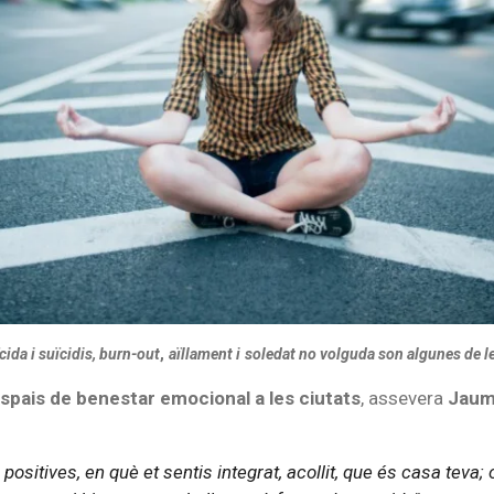
cida i suïcidis, burn-out
,
aïllament i
soledat no volguda son algunes de l
spais de benestar emocional a les ciutats
, assevera
Jaum
itives, en què et sentis integrat, acollit, que és casa teva; o 