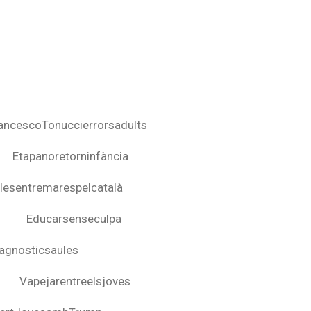
ancescoTonuccierrorsadults
Etapanoretorninfància
lesentremarespelcatalà
Educarsenseculpa
agnosticsaules
Vapejarentreelsjoves