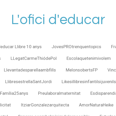
L'ofici d'educar
d'educar Llibre 10 anys
JovesPROtrenquentopics
Fr
s
LLegatCarmeThiódePol
Escolaquetenimivolem
Llevantadesparellaambfills
MelonsobertsFP
Vinc
LlibresestrellaSantJordi
Likesillibresinfantilsijuvenils
nFamília25anys
Preulaboralmaternitat
Esdisparendi
icitat
ItziarGonzalezarquitecta
AmorNaturaHeike