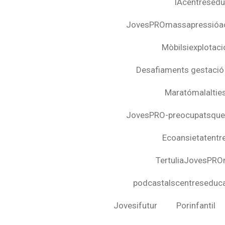
IAcentresedu
JovesPROmassapressióa
Mòbilsiexplotació
Desafiaments gestació
Maratómalalties
JovesPRO-preocupatsquee
Ecoansietatentre
TertuliaJovesPRO
podcastalscentreseduca
Jovesifutur
Porinfantil