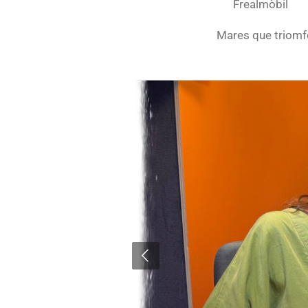
Frealmòbil
Mares que triomf