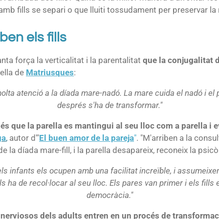
amb fills se separi o que lluiti tossudament per preservar la 
en els fills
ta força la verticalitat i la parentalitat
que la conjugalitat 
rella de
Matriusques
:
 molta atenció a la díada mare-nadó. La mare cuida el nadó i el 
després s'ha de transformar."
t
és que la parella es mantingui al seu lloc com a parella
i 
ga
,
autor d'"
El buen amor de la pareja
"
. "M'arriben a la cons
la díada mare-fill, i la parella desapareix, reconeix la psicò
els infants els ocupen amb una facilitat increïble, i assumeixe
ls ha de recol·locar al seu lloc. Els pares van primer i els fill
democràcia."
 nerviosos dels adults entren en un procés de transformac