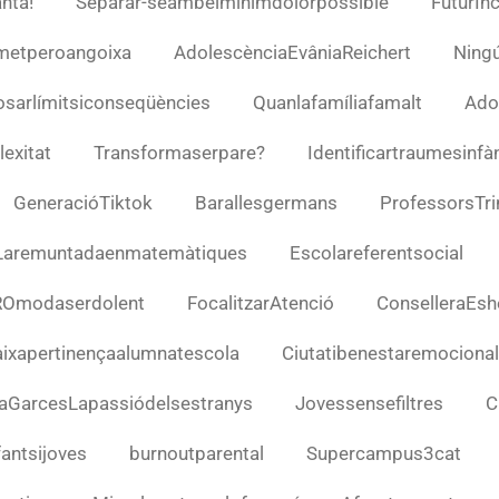
nta!
Separar-seambelmínimdolorpossible
FuturI
metperoangoixa
AdolescènciaEvâniaReichert
Ning
sarlímitsiconseqüències
Quanlafamíliafamalt
Ado
exitat
Transformaserpare?
Identificartraumesinfà
GeneracióTiktok
Barallesgermans
ProfessorsTri
Laremuntadaenmatemàtiques
Escolareferentsocial
ROmodaserdolent
FocalitzarAtenció
ConselleraEsh
ixapertinençaalumnatescola
Ciutatibenestaremocional
aGarcesLapassiódelsestranys
Jovessensefiltres
C
fantsijoves
burnoutparental
Supercampus3cat