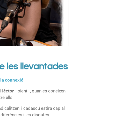
e les llevantades
r la connexió
'
Héctor
–oient--, quan es coneixen i
re ells.
adicalitzen, i cadascú estira cap al
 diferències i les disputes