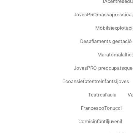
IAcentresedu
JovesPROmassapressióa
Mòbilsiexplotació
Desafiaments gestació
Maratómalalties
JovesPRO-preocupatsquee
Ecoansietatentreinfantsijoves
Teatreal'aula
Va
FrancescoTonucci
Comicinfantiljuvenil