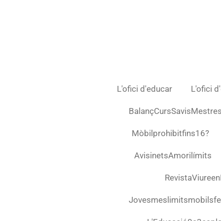
Ir
al
contenido
principal
L'ofici d'educar
L'ofici 
BalançCursSavisMestre
Mòbilprohibitfins16?
AvisinetsAmorilímits
RevistaViuree
Jovesmeslimitsmobilsfel