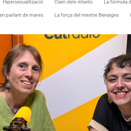
Hipersexualització
Clam dels infants
La fórmula d
en parlant de mares
La força del mestre Benaiges