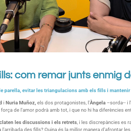
ills: com remar junts enmig d
e parella, evitar les triangulacions amb els fills i manteni
d
i
Nuria Muñoz,
els dos protagonistes, l'
Àngela
–sorda-- i l
força de l'amor podrà amb tot, i que no hi ha diferències ent
claten les discussions i els retrets
, i les discrepàncies es r
'arribada des fills? Quina és la millor manera d'afrontar les