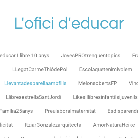
L'ofici d'educar
d'educar Llibre 10 anys
JovesPROtrenquentopics
Fr
s
LLegatCarmeThiódePol
Escolaquetenimivolem
Llevantadesparellaambfills
MelonsobertsFP
Vin
LlibresestrellaSantJordi
Likesillibresinfantilsijuvenils
nFamília25anys
Preulaboralmaternitat
Esdisparendi
icitat
ItziarGonzalezarquitecta
AmorNaturaHeike