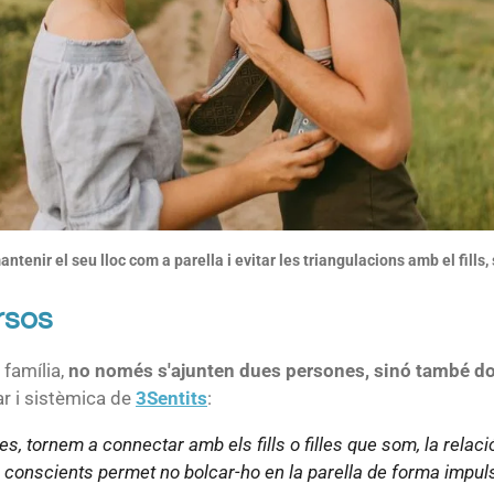
ntenir el seu lloc com a parella i evitar les triangulacions amb el fills
rsos
 família,
no només s'ajunten dues persones, sinó també d
ar i sistèmica de
3Sentits
:
, tornem a connectar amb els fills o filles que som, la relac
e conscients permet no bolcar-ho en la parella de forma impuls