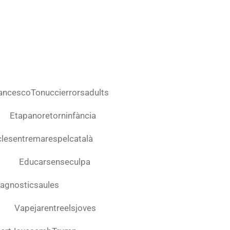
ancescoTonuccierrorsadults
Etapanoretorninfància
clesentremarespelcatalà
Educarsenseculpa
agnosticsaules
Vapejarentreelsjoves