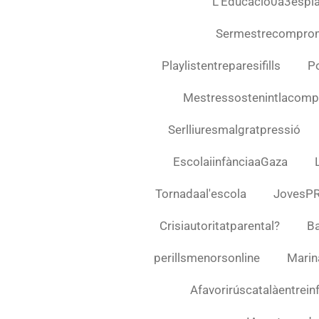
L'Educació0a3espla
Sermestrecompro
Playlistentreparesifills
Po
Mestressostenintlacompl
Serlliuresmalgratpressió
EscolaiinfànciaaGaza
Tornadaal'escola
JovesP
Crisiautoritatparental?
Ba
perillsmenorsonline
Marin
Afavorirúscatalàentrein