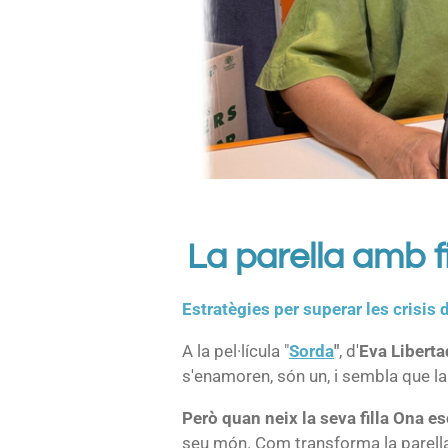
La parella amb f
Estratègies per superar les crisis d
A la pel·lícula "
Sorda
"
, d'
Eva Liberta
s'enamoren, són un, i sembla que la 
Però quan neix la seva filla Ona es
seu món. Com transforma la parella l