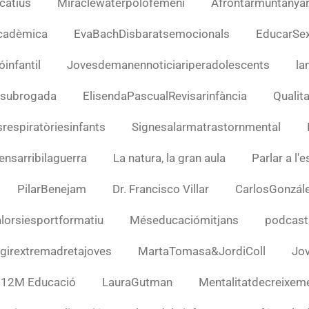
catius
Miraclewaterpolofemení
Afrontarmuntanya
cadèmica
EvaBachDisbaratsemocionals
EducarSex
infantil
Jovesdemanennoticiariperadolescents
la
 subrogada
ElisendaPascualRevisarinfància
Qualit
respiratòriesinfants
Signesalarmatrastornmental
nsarribilaguerra
La natura, la gran aula
Parlar a l'
PilarBenejam
Dr. Francisco Villar
CarlosGonzál
lorsiesportformatiu
Méseducaciómitjans
podcast
girextremadretajoves
MartaTomasa&JordiColl
Jov
12M Educació
LauraGutman
Mentalitatdecreixem