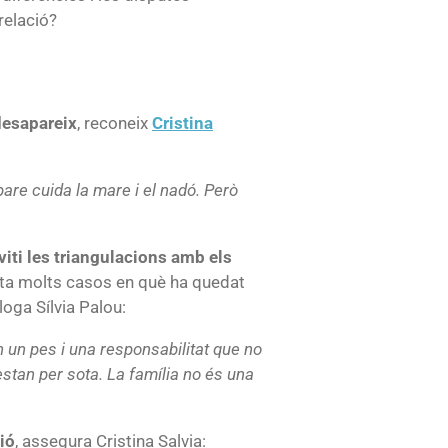
relació?
desapareix
, reconeix
Cristina
pare cuida la mare i el nadó. Però
eviti les triangulacions amb els
ulta molts casos en què ha quedat
loga Sílvia Palou:
n un pes i una responsabilitat que no
s estan per sota. La família no és una
ió
, assegura Cristina Salvia: