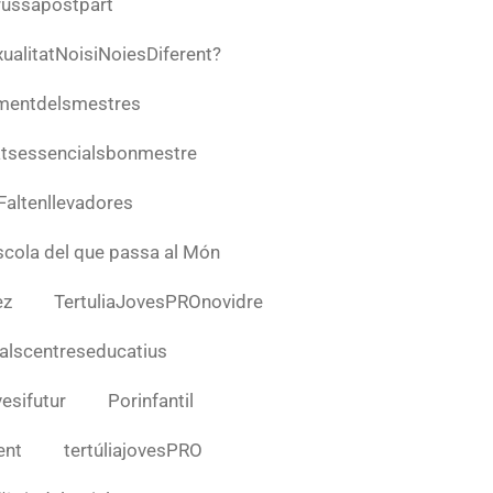
russapostpart
ualitatNoisiNoiesDiferent?
mentdelsmestres
atsessencialsbonmestre
Faltenllevadores
escola del que passa al Món
ez
TertuliaJovesPROnovidre
alscentreseducatius
esifutur
Porinfantil
ent
tertúliajovesPRO