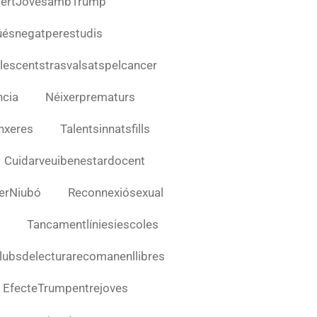
ncertJovesambTrump
úésnegatperestudis
lescentstrasvalsatspelcancer
ncia
Néixerprematurs
nxeres
Talentsinnatsfills
Cuidarveuibenestardocent
erNiubó
Reconnexiósexual
Tancamentlíniesiescoles
lubsdelecturarecomanenllibres
EfecteTrumpentrejoves