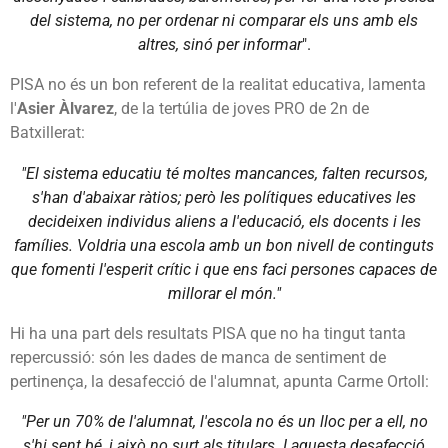
del sistema, no per ordenar ni comparar els uns amb els
altres, sinó per informar
".
PISA no és un bon referent de la realitat educativa, lamenta
l'
Asier Àlvarez
, de la tertúlia de joves PRO de 2n de
Batxillerat:
"El sistema educatiu té moltes mancances, falten recursos,
s'han d'abaixar ràtios; però les polítiques educatives les
decideixen individus aliens a l'educació, els docents i les
famílies. Voldria una escola amb un bon nivell de continguts
que fomenti l'esperit crític i que ens faci persones capaces de
millorar el món."
Hi ha una part dels resultats PISA que no ha tingut tanta
repercussió: són les dades de manca de sentiment de
pertinença, la desafecció de l'alumnat, apunta Carme Ortoll:
"Per un 70% de l'alumnat, l'escola no és un lloc per a ell, no
s'hi sent bé, i això no surt als titulars. I aquesta desafecció