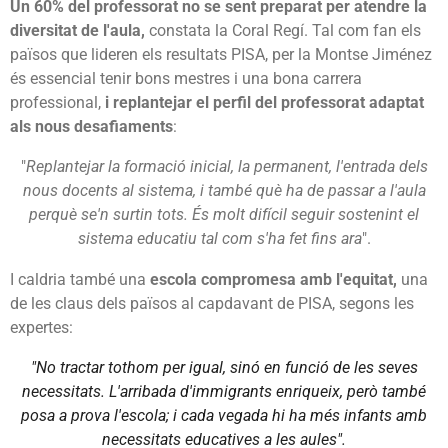
Un 60% del professorat no se sent preparat per atendre la
diversitat de l'aula,
constata la Coral Regí. Tal com fan els
països que lideren els resultats PISA, per la Montse Jiménez
és essencial tenir bons mestres i una bona carrera
professional,
i replantejar el perfil del professorat adaptat
als nous desafiaments
:
"
Replantejar la formació inicial, la permanent, l'entrada dels
nous docents al sistema, i també què ha de passar a l'aula
perquè se'n surtin tots. És molt difícil seguir sostenint el
sistema educatiu tal com s'ha fet fins ara
".
I caldria també una
escola compromesa amb l'equitat,
una
de les claus dels països al capdavant de PISA, segons les
expertes:
"No tractar tothom per igual, sinó en funció de les seves
necessitats. L'arribada d'immigrants enriqueix, però també
posa a prova l'escola; i cada vegada hi ha més infants amb
necessitats educatives a les aules".