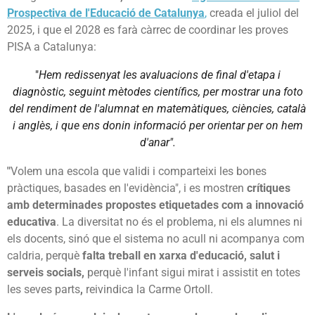
Prospectiva de l'Educació de Catalunya
,
creada el juliol del
2025, i que el 2028 es farà càrrec de coordinar les proves
PISA a Catalunya:
"
Hem redissenyat les avaluacions de final d'etapa i
diagnòstic, seguint mètodes científics, per mostrar una foto
del rendiment de l'alumnat en matemàtiques, ciències, català
i anglès, i que ens donin informació per orientar per on hem
d'anar".
"
Volem una escola que validi i comparteixi les bones
pràctiques, basades en l'evidència", i es mostren
crítiques
amb determinades propostes etiquetades com a innovació
educativa
. La diversitat no és el problema, ni els alumnes ni
els docents, sinó que el sistema no acull ni acompanya com
caldria, perquè
falta treball en xarxa d'educació, salut i
serveis socials,
perquè l'infant sigui mirat i assistit en totes
les seves parts
,
reivindica la Carme Ortoll.