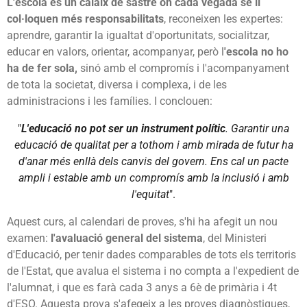
L'escola és un calaix de sastre on cada vegada se li
col·loquen més responsabilitats
, reconeixen les expertes:
aprendre, garantir la igualtat d'oportunitats, socialitzar,
educar en valors, orientar, acompanyar, però l
'escola no ho
ha de fer sola,
sinó amb el compromís i l'acompanyament
de tota la societat, diversa i complexa, i de les
administracions i les famílies. I conclouen:
"
L'educació no pot ser un instrument polític
. Garantir una
educació de qualitat per a tothom i amb mirada de futur ha
d'anar més enllà dels canvis del govern. Ens cal un pacte
ampli i estable amb un compromís amb la inclusió i amb
l'equitat
".
Aquest curs, al calendari de proves, s'hi ha afegit un nou
examen:
l'avaluació general del sistema
, del Ministeri
d'Educació, per tenir dades comparables de tots els territoris
de l'Estat, que avalua el sistema i no compta a l'expedient de
l'alumnat, i que es farà cada 3 anys a 6è de primària i 4t
d'ESO. Aquesta prova s'afegeix a les proves diagnòstiques,