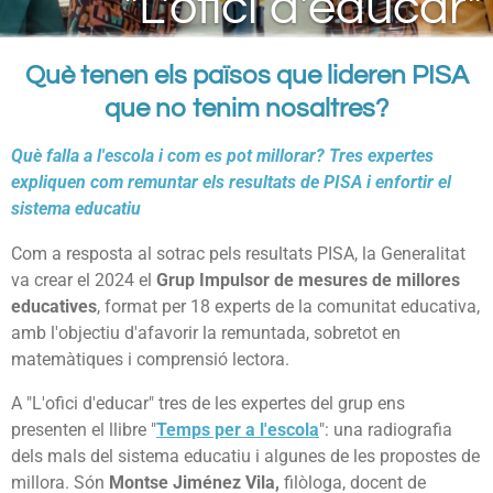
"L'ofici d'educar"
Què tenen els països que lideren PISA
que no tenim nosaltres?
Què falla a l'escola i com es pot millorar? Tres expertes
expliquen com remuntar els resultats de PISA i enfortir el
sistema educatiu
Com a resposta al sotrac pels resultats PISA, la Generalitat
va crear el 2024 el
Grup Impulsor de mesures de millores
educatives
, format per 18 experts de la comunitat educativa,
amb l'objectiu d'afavorir la remuntada, sobretot en
matemàtiques i comprensió lectora.
A "L'ofici d'educar" tres de les expertes del grup ens
presenten el llibre "
Temps per a l'escola
": una radiografia
dels mals del sistema educatiu i algunes de les propostes de
millora. Són
Montse Jiménez Vila,
filòloga, docent de