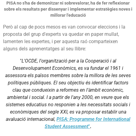
PISA no s'ha de demonitzar ni sobrevalorar, ha de fer reflexionar
sobre els resultats per dissenyar i implementar estratègies noves i
millorar l'educació
Però al cap de pocs mesos es van convocar eleccions i la
proposta del grup d'experts va quedar en paper mullat,
lamenten les expertes, i per aquesta raó comparteixen
alguns dels aprenentatges al seu llibre:
"
L'OCDE, l'organització per a la Cooperació i al
Desenvolupament Econòmics, es va fundar el 1961 i
assessora els països membres sobre la millora de les seves
polítiques públiques. El seu objectiu és identificar factors
clau que condueixin a reformes en l'àmbit econòmic,
ambiental i social. I a partir de l'any 2000, en veure que els
sistemes educatius no responien a les necessitats socials i
econòmiques del segle XXI, es va proposar establir una
avaluació internacional,
PISA: Programme for International
Student Assessment
"
.