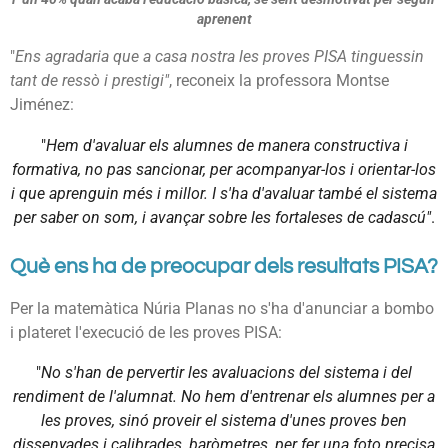
aprenent
"
Ens agradaria que a casa nostra les proves PISA tinguessin
tant de ressò i prestigi"
, reconeix la professora Montse
Jiménez:
"
Hem d'avaluar els alumnes de manera constructiva i
formativa, no pas sancionar, per acompanyar-los i orientar-los
i que aprenguin més i millor. I s'ha d'avaluar també el sistema
per saber on som, i avançar sobre les fortaleses de cadascú"
.
Què ens ha de preocupar dels resultats PISA?
Per la matemàtica Núria Planas no s'ha d'anunciar a bombo
i plateret l'execució de les proves PISA:
"
No s'han de pervertir les avaluacions del sistema i del
rendiment de l'alumnat. No hem d'entrenar els alumnes per a
les proves, sinó proveir el sistema d'unes proves ben
dissenyades i calibrades, baròmetres, per fer una foto precisa