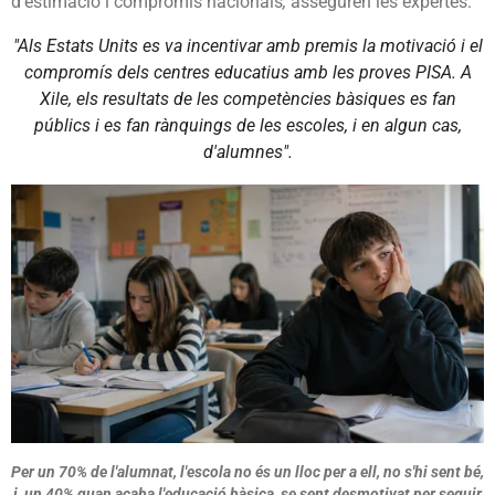
d'estimació i compromís nacionals
,
asseguren les expertes:
"Als Estats Units es va incentivar amb premis la motivació i el
compromís dels centres educatius amb les proves PISA. A
Xile, els resultats de les competències bàsiques es fan
públics i es fan rànquings de les escoles, i en algun cas,
d'alumnes".
Per un 70% de l'alumnat, l'escola no és un lloc per a ell, no s'hi sent bé,
i un 40% quan acaba l'educació bàsica, se sent desmotivat per seguir