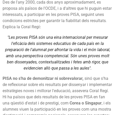
Des de l'any 2000, cada dos anys aproximadament, es
proposa als països de l'OCDE, i a d'altres que hi puguin estar
interessats, a participar en les proves PISA, seguint unes
condicions estrictes per garantir la fiabilitat dels resultats
.
Explica la Coral Regí
:
"Les proves PISA són una eina internacional per mesurar
l'eficàcia dels sistemes educatius de cada país en la
preparació de l'alumnat per afrontar la vida i el món laboral,
amb una perspectiva competencial. Són unes proves molt
ben dissenyades, contextualitzades i fetes amb rigor, que
evidencien allò que passa a les aules".
PISA no s'ha de demonitzar ni sobrevalorar,
sinó que s'ha
de reflexionar sobre els resultats per dissenyar i implementar
estratègies noves i millorar l'educació, assevera Coral Regí.
Hi ha països que dels resultats de les proves PISA en fan
una qüestió d'estat i de prestigi, com
Corea o Singapur
, i els
alumnes viuen la participació en les proves com una mostra