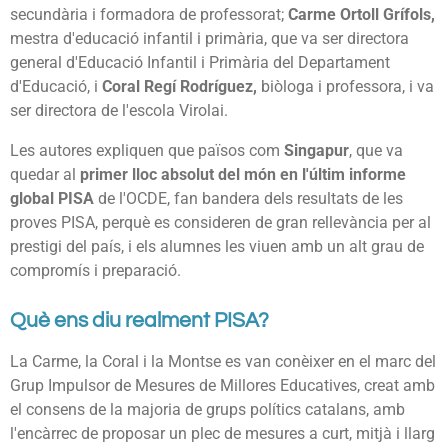
secundària i formadora de professorat;
Carme Ortoll Grífols,
mestra d'educació infantil i primària, que va ser directora
general d'Educació Infantil i Primària del Departament
d'Educació, i
Coral Regí Rodríguez,
biòloga i professora, i va
ser directora de l'escola Virolai.
Les autores expliquen que països com
Singapur
, que va
quedar al
primer lloc absolut del món en l'últim informe
global PISA
de l'OCDE, fan bandera dels resultats de les
proves PISA, perquè es consideren de gran rellevància per al
prestigi del país, i els alumnes les viuen amb un alt grau de
compromís i preparació.
Què ens diu realment PISA?
La Carme, la Coral i la Montse es van conèixer en el marc del
Grup Impulsor de Mesures de Millores Educatives, creat amb
el consens de la majoria de grups polítics catalans, amb
l'encàrrec de proposar un plec de mesures a curt, mitjà i llarg