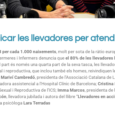
licar les llevadores per atend
8 per cada 1.000 naixements
, molt per sota de la ràtio eu
Infermeres i Infermers denuncia que
el 80% de les llevadores h
 el part és només una quarta part de la seva tasca, les llevado
ual i reproductiva, que inclou també els homes, reivindiquen le
b
Mariví Cambredó
, presidenta de l’Associació Catalana de 
vadora assistencial a l'Hospital Clínic de Barcelona;
Cristina
Sexual i Reproductiva de l’ICS;
Imma Marcos
, presidenta de
cón
, llevadora jubilada i autora del llibre “
Llevadores en acci
a psicòloga
Lara Terradas