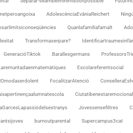
nta!
Separar-seambelmínimdolorpossible
FuturI
metperoangoixa
AdolescènciaEvâniaReichert
Ning
sarlímitsiconseqüències
Quanlafamíliafamalt
Ado
exitat
Transformaserpare?
Identificartraumesinfà
GeneracióTiktok
Barallesgermans
ProfessorsTri
Laremuntadaenmatemàtiques
Escolareferentsocial
ROmodaserdolent
FocalitzarAtenció
ConselleraEsh
ixapertinençaalumnatescola
Ciutatibenestaremocional
aGarcesLapassiódelsestranys
Jovessensefiltres
C
fantsijoves
burnoutparental
Supercampus3cat