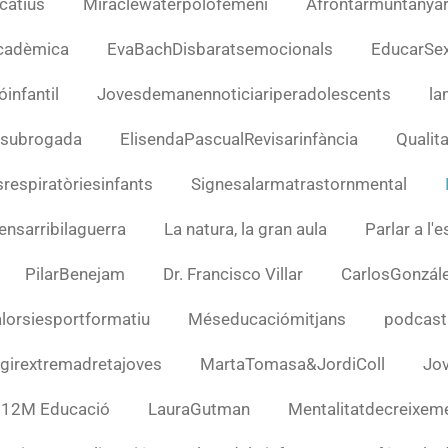
catius
Miraclewaterpolofemení
Afrontarmuntanya
cadèmica
EvaBachDisbaratsemocionals
EducarSex
infantil
Jovesdemanennoticiariperadolescents
la
 subrogada
ElisendaPascualRevisarinfància
Qualit
respiratòriesinfants
Signesalarmatrastornmental
nsarribilaguerra
La natura, la gran aula
Parlar a l'
PilarBenejam
Dr. Francisco Villar
CarlosGonzál
lorsiesportformatiu
Méseducaciómitjans
podcast
girextremadretajoves
MartaTomasa&JordiColl
Jov
12M Educació
LauraGutman
Mentalitatdecreixem