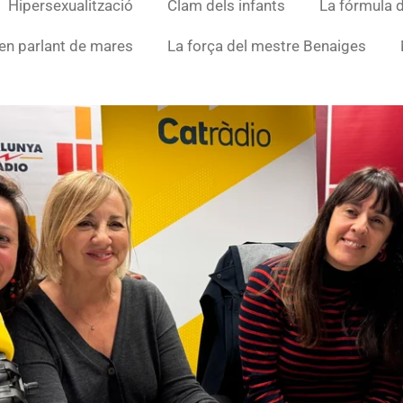
Hipersexualització
Clam dels infants
La fórmula d
en parlant de mares
La força del mestre Benaiges