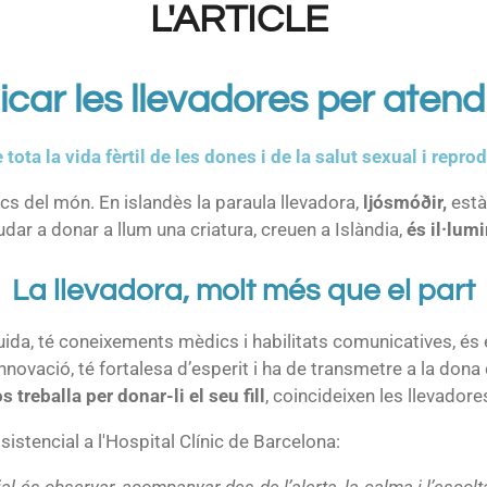
L'ARTICLE
licar les llevadores per atend
 tota la vida fèrtil de les dones i de la salut sexual i repr
ics del món. En islandès la paraula llevadora,
ljósmóðir,
est
dar a donar a llum una criatura, creuen a Islàndia,
és il·lum
La llevadora, molt més que el part
uida, té coneixements mèdics i habilitats comunicatives, é
 innovació, té fortalesa d’esperit i ha de transmetre a la dona
 treballa per donar-li el seu fill
, coincideixen les llevadore
sistencial a l'Hospital Clínic de Barcelona:
al és observar, acompanyar des de l’alerta, la calma i l’escol