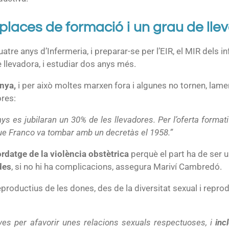
 places de formació i un grau de lle
atre anys d’Infermeria, i preparar-se per l’EIR, el MIR dels in
e llevadora, i estudiar dos anys més.
nya,
i per això moltes marxen fora i algunes no tornen, lam
ores:
ys es jubilaran un 30% de les llevadores. Per l’oferta formativ
ue Franco va tombar amb un decretàs el 1958.”
ordatge de la violència obstètrica
perquè el part ha de ser u
des
, si no hi ha complicacions, assegura Mariví Cambredó.
reproductius de les dones, des de la diversitat sexual i repro
ves per afavorir unes relacions sexuals respectuoses, i
inc