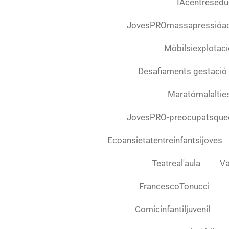
IAcentresedu
JovesPROmassapressióa
Mòbilsiexplotació
Desafiaments gestació
Maratómalalties
JovesPRO-preocupatsquee
Ecoansietatentreinfantsijoves
Teatreal'aula
Va
FrancescoTonucci
Comicinfantiljuvenil