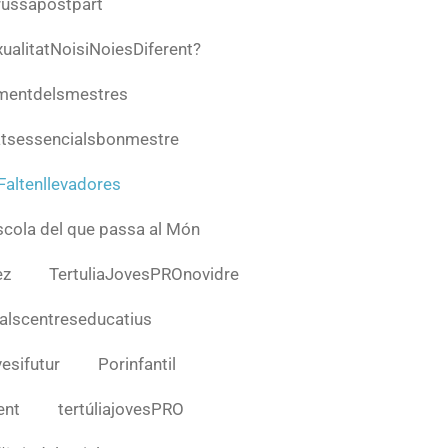
russapostpart
ualitatNoisiNoiesDiferent?
mentdelsmestres
atsessencialsbonmestre
Faltenllevadores
escola del que passa al Món
ez
TertuliaJovesPROnovidre
alscentreseducatius
esifutur
Porinfantil
ent
tertúliajovesPRO