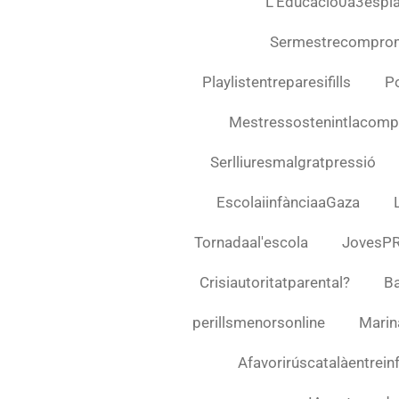
L'Educació0a3espla
Sermestrecompro
Playlistentreparesifills
Po
Mestressostenintlacompl
Serlliuresmalgratpressió
EscolaiinfànciaaGaza
Tornadaal'escola
JovesP
Crisiautoritatparental?
Ba
perillsmenorsonline
Marin
Afavorirúscatalàentrein