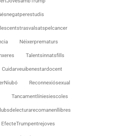
ncertJovesambTrump
úésnegatperestudis
lescentstrasvalsatspelcancer
ncia
Néixerprematurs
nxeres
Talentsinnatsfills
Cuidarveuibenestardocent
erNiubó
Reconnexiósexual
Tancamentlíniesiescoles
lubsdelecturarecomanenllibres
EfecteTrumpentrejoves