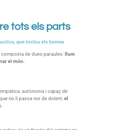
re tots els parts
oductiva, que inclou els homes
à composta de dues paraules:
llum
inar el món.
s empàtica, autònoma i capaç de
 que no li passa res de dolent,
el
s.
ta activa; és un fracàs del sistema no