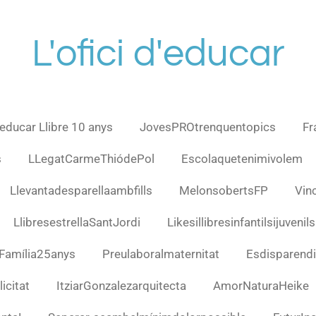
L'ofici d'educar
d'educar Llibre 10 anys
JovesPROtrenquentopics
Fr
s
LLegatCarmeThiódePol
Escolaquetenimivolem
Llevantadesparellaambfills
MelonsobertsFP
Vin
LlibresestrellaSantJordi
Likesillibresinfantilsijuvenils
nFamília25anys
Preulaboralmaternitat
Esdisparendi
icitat
ItziarGonzalezarquitecta
AmorNaturaHeike