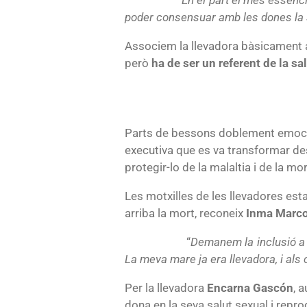
poder consensuar amb les dones la 
Associem la llevadora bàsicament a 
però
ha de ser un referent de la sal
Parts de bessons doblement emociona
executiva que es va transformar desp
protegir-lo de la malaltia i de la mo
Les motxilles de les llevadores est
arriba la mort, reconeix
Inma Marc
“
Demanem la inclusió a l’
La meva mare ja era llevadora, i als 
Per la llevadora
Encarna Gascón
, 
dona en la seva salut sexual i repro