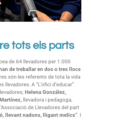
re tots els parts
ropea de 64 llevadores per 1.000
an de treballar en dos o tres llocs
res són les referents de tota la vida
s llevadores. A “L’ofici d’educar”
Llevadores;
Helena González
,
 Martínez,
llevadora i pedagoga,
 l’Associació de Llevadores del part
ó, llevant nadons, lligant melics
”
. I