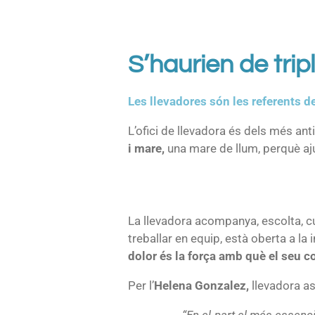
S’haurien de trip
Les llevadores són les referents de
L’ofici de llevadora és dels més ant
i mare,
una mare de llum, perquè aju
La llevadora acompanya, escolta, c
treballar en equip, està oberta a la
dolor és la força amb què el seu cos
Per l’
Helena Gonzalez,
llevadora as
“En el part el més essenci