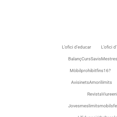
Ir
al
contenido
principal
L'ofici d'educar
L'ofici 
BalançCursSavisMestre
Mòbilprohibitfins16?
AvisinetsAmorilímits
RevistaViuree
Jovesmeslimitsmobilsfel