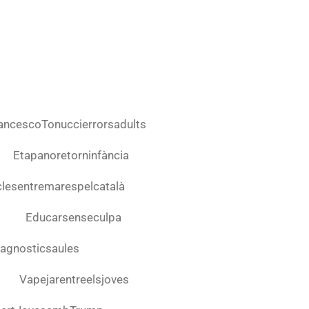
ancescoTonuccierrorsadults
Etapanoretorninfància
clesentremarespelcatalà
Educarsenseculpa
agnosticsaules
Vapejarentreelsjoves