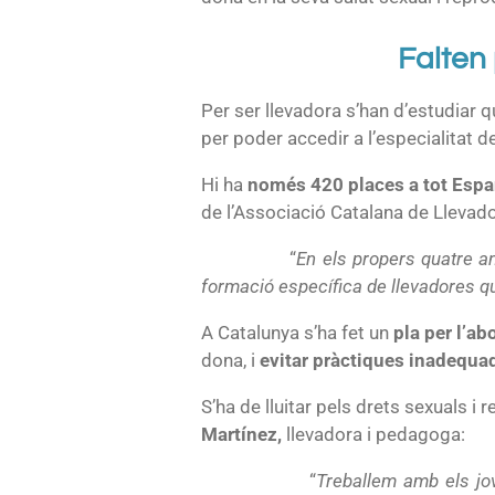
Falten
Per ser llevadora s’han d’estudiar qu
per poder accedir a l’especialitat d
Hi ha
només 420 places a tot Espa
de l’Associació Catalana de Llevad
“
En els propers quatre an
formació específica de llevadores q
A Catalunya s’ha fet un
pla per l’ab
dona, i
evitar pràctiques inadequa
S’ha de lluitar pels drets sexuals i 
Martínez,
llevadora i pedagoga:
“
Treballem amb els jo