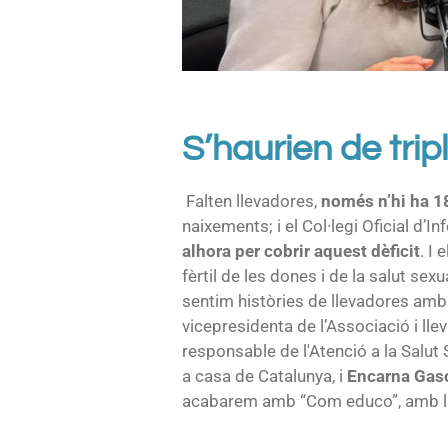
S’haurien de trip
Falten llevadores,
només n’hi ha 1
naixements; i el Col·legi Oficial d’
alhora per cobrir aquest dèficit
. I
fèrtil de les dones i de la salut sex
sentim històries de llevadores am
vicepresidenta de l’Associació i lle
responsable de l'Atenció a la Salut 
a casa de Catalunya, i
Encarna Gas
acabarem amb “Com educo”, amb l