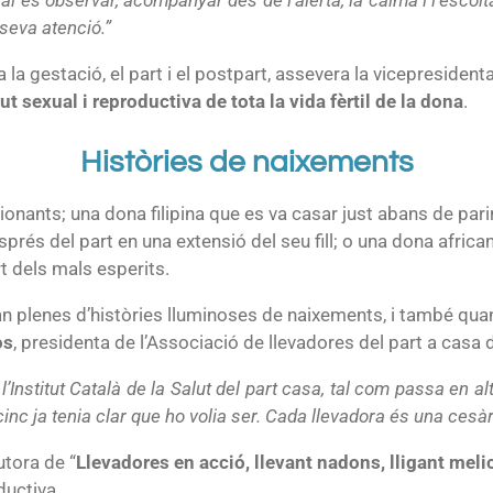
seva atenció.”
la gestació, el part i el postpart, assevera la vicepresident
ut sexual i reproductiva de tota la vida fèrtil de la dona
.
Històries de naixements
nts; una dona filipina que es va casar just abans de parir 
rés del part en una extensió del seu fill; o una dona african
rt dels mals esperits.
an plenes d’històries lluminoses de naixements, i també qua
os
, presidenta de l’Associació de llevadores del part a casa 
Institut Català de la Salut del part casa, tal com passa en alt
cinc ja tenia clar que ho volia ser. Cada llevadora és una cesà
autora de “
Llevadores en acció, llevant nadons, lligant meli
ductiva.