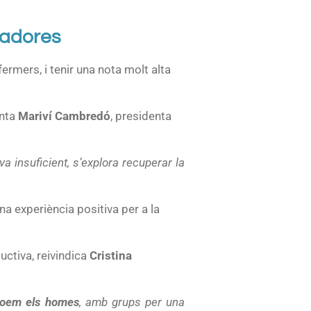
vadores
fermers, i tenir una nota molt alta
enta
Mariví Cambredó
, presidenta
a insuficient, s’explora recuperar la
na experiència positiva per a la
ductiva, reivindica
Cristina
loem els homes
, amb grups per una