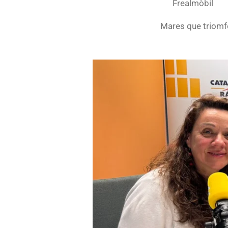
Frealmòbil
Mares que triomf