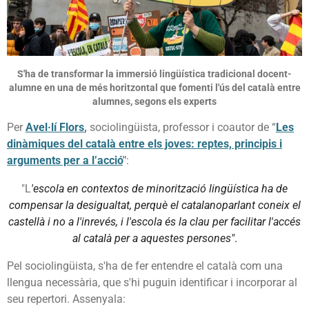
S'ha de transformar la immersió lingüística tradicional docent-
alumne en una de més horitzontal que fomenti l'ús del català entre
alumnes, segons els experts
Per
Avel·lí Flors
,
sociolingüista, professor i coautor de “
Les
dinàmiques del català entre els joves: reptes, principis i
arguments per a l’acció
"
:
"L
'escola en contextos de minorització lingüística ha de
compensar la desigualtat, perquè el catalanoparlant coneix el
castellà i no a l'inrevés, i l'escola és la clau per facilitar l'accés
al català per a aquestes persones"
.
Pel sociolingüista, s'ha de fer entendre el català com una
llengua necessària, que s'hi puguin identificar i incorporar al
seu repertori. Assenyala: