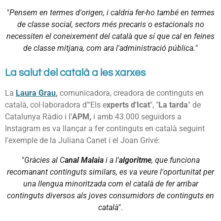
"
Pensem en termes d'origen, i caldria fer-ho també en termes
de classe social, sectors més precaris o estacionals no
necessiten el coneixement del català que sí que cal en feines
de classe mitjana, com ara l'administració pública.
"
La salut del català a les xarxes
La
Laura Grau
,
comunicadora, creadora de continguts en
català, col·laboradora d'"Els e
xperts d'Icat
", "
La tarda
" de
Catalunya Ràdio i l'
APM,
i amb 43.000 seguidors a
Instagram es va llançar a fer continguts en català seguint
l'exemple de la Juliana Canet i el Joan Grivé:
"
Gràcies al C
anal Malaia
i a l'
algoritme
, que funciona
recomanant continguts similars, es va veure l'oportunitat per
una llengua minoritzada com el català de fer arribar
continguts diversos als joves consumidors de continguts en
català
".