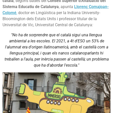
català
, segons dades del
Consell Superior d'Avaluació del
Sistema Educatiu de Catalunya
, apunta
Llorenç Comajoan-
Colomé
,
doctor en Lingüística per la Indiana University-
Bloomington dels Estats Units i professor titular de la
Universitat de Vic, Universitat Central de Catalunya
:
"No ha de sorprendre que el català sigui una llengua
ambiental a les escoles. El 2021, a 4t d'ESO un 53% de
l'alumnat era d'origen llatinoamericà, amb el castellà com a
llengua principal, i quan els nanos catalanoparlants hi
treballen a l'aula, per inèrcia passen al castellà; un problema
que ha d'abordar l'escola."