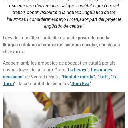
risc que se'n desvinculin. Cal que l'oralitat sigui l'eix del
treball, donar visibilitat a la riquesa lingüística de tot
l'alumnat, i considerar esbarjo i menjador part del projecte
lingüístic de centre.
"
I des de la política lingüística s'ha de
posar de nou la
llengua catalana al centre del sistema escolar
, conclouen
els experts.
Acabem amb les propostes de pòdcast en català per als
nostres joves de la Laura Grau: "
La heavy
"; "
Les males
decisions
" de Ventall revista; "
Gent de merda
"
; "
Loft
",
"
La
Turra
" i la comunitat de creadors "
Som Eva
".