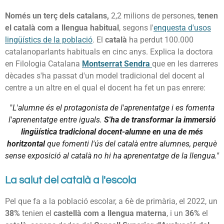
Només un terç dels catalans,
2,2 milions de persones,
tenen
el català com a llengua habitual
, segons l'
enquesta d'usos
lingüístics de la població
. El
català
ha perdut 100.000
catalanoparlants habituals en cinc anys. Explica la doctora
en Filologia Catalana
Montserrat Sendra
que en les darreres
dècades s'ha passat d'un model tradicional del docent al
centre a un altre en el qual el docent ha fet un pas enrere:
"
L'alumne és el protagonista de l'aprenentatge i es fomenta
l'aprenentatge entre iguals.
S'ha de transformar la immersió
lingüística tradicional docent-alumne en una de més
horitzontal
que fomenti l'ús del català entre alumnes, perquè
sense exposició al català no hi ha aprenentatge de la llengua."
La salut del català a l'escola
Pel que fa a la població escolar, a 6è de primària, el 2022, un
38%
tenien el
castellà com a llengua materna
, i un
36%
el