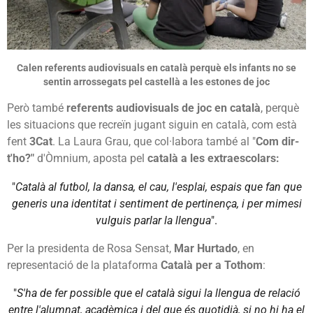
Calen referents audiovisuals en català perquè els infants no se
sentin arrossegats pel castellà a les estones de joc
Però també
referents audiovisuals de joc en català
, perquè
les situacions que recreïn jugant siguin en català, com està
fent
3Cat
. La Laura Grau, que col·labora també al "
Com dir-
t'ho?"
d'Òmnium, aposta pel
català a les extraescolars:
"
Català al futbol, la dansa, el cau, l'esplai, espais que fan que
generis una identitat i sentiment de pertinença, i per mimesi
vulguis parlar la llengua
".
Per la presidenta de Rosa Sensat,
Mar Hurtado
, en
representació de la plataforma
Català per a Tothom
:
"
S'ha de fer possible que el català sigui la llengua de relació
entre l'alumnat, acadèmica i del que és quotidià,
si no hi ha el