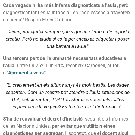
Cada vegada hi ha més infants diagnosticats a l'aula,
però
diagnosticar tant en la infància i en l'adolescència afavoreix
o enreda? Respon Efrèn Carbonell:
"
Depèn, pot ajudar sempre que sigui un element de suport i
creatiu. Però no ajuda si es fa per encaixar, etiquetar i posar
una barrera a l'aula.
"
Una tercera part de l'alumnat té necessitats educatives a
l'aula
. Entre un 25% i un 44%, reconeix Carbonell, autor
d'“
Aprenent a veus
”
:
"El creixement en els últims anys és molt bèstia. Les dades
espanten. Com un mestre pot atendre a l'aula situacions de
TEA, dèficit motriu, TDAH, trastorns emocionals i altes
capacitats a la vegada? És terrible, i vol dir formació".
S'ha de reavaluar el decret d'inclusió,
seguint els informes
de les Nacions Unides,
per evitar que s'utilitzin eines
diagnòstiques per segregar
. I, sobretot, que
el docent sigui