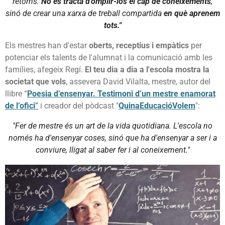
retorns.
No es tracta d'omplir-los el cap de coneixements
,
sinó de crear una xarxa de treball compartida
en què aprenem
tots."
Els mestres han d'estar
oberts, receptius i empàtics
per
potenciar els talents de l'alumnat i la comunicació amb les
famílies, afegeix Regí.
El teu dia a dia a l'escola mostra la
societat que vols
, assevera David Vilalta, mestre, autor del
llibre “
Poesia d’ensenyar. Testimoni d’un mestre enamorat
de l’ofici
”
i creador del pòdcast "
QuinaEducacióVolem
":
"Fer de mestre és un art de la vida quotidiana. L'escola no
només ha d'ensenyar coses, sinó que ha d'ensenyar a ser i a
conviure, lligat al saber fer i al coneixement."