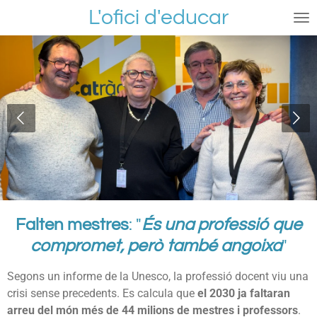
L'ofici d'educar
Ir
al
contenido
principal
Falten mestres
: "
És una professió que
compromet, però també angoixa
"
Segons un informe de la Unesco, la professió docent viu una
crisi sense precedents. Es calcula que
el 2030 ja faltaran
arreu del món més de 44 milions de mestres i professors
.