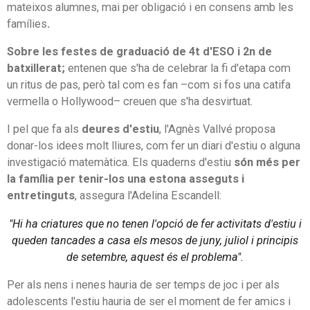
mateixos alumnes, mai per obligació i en consens amb les
famílies
.
Sobre les festes de graduació de 4t d'ESO i 2n de
batxillerat;
entenen que s'ha de celebrar la fi d'etapa com
un ritus de pas, però tal com es fan –com si fos una catifa
vermella o Hollywood– creuen que s'ha desvirtuat.
I pel que fa als
deures d'estiu
, l'Agnès Vallvé proposa
donar-los idees molt lliures, com fer un diari d'estiu o alguna
investigació matemàtica. Els quaderns d'estiu
són més per
la família per tenir-los una estona asseguts i
entretinguts
, assegura l'Adelina Escandell:
"Hi ha criatures que no tenen l'opció de fer activitats d'estiu i
queden tancades a casa els mesos de juny, juliol i principis
de setembre, aquest és el problema".
Per als nens i nenes hauria de ser temps de joc i per als
adolescents l'estiu hauria de ser el moment de fer amics i