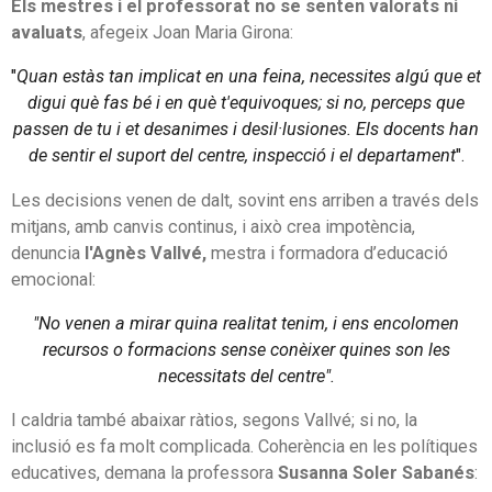
Els mestres i el professorat no se senten valorats ni
avaluats
, afegeix Joan Maria Girona:
"
Quan estàs tan implicat en una feina, necessites algú que et
digui què fas bé i en què t'equivoques; si no, perceps que
passen de tu i et desanimes i desil·lusiones. Els docents han
de sentir el suport del centre, inspecció i el departament
".
Les decisions venen de dalt, sovint ens arriben a través dels
mitjans, amb canvis continus, i això crea impotència,
denuncia
l'Agnès Vallvé,
mestra i formadora d’educació
emocional:
"No venen a mirar quina realitat tenim, i ens encolomen
recursos o formacions sense conèixer quines son les
necessitats del centre".
I caldria també abaixar ràtios, segons Vallvé; si no, la
inclusió es fa molt complicada. Coherència en les polítiques
educatives, demana la professora
Susanna Soler Sabanés
: