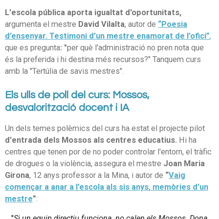
L'escola pública aporta igualtat d'oportunitats,
argumenta el mestre
David Vilalta
, autor de
“Poesia
d’ensenyar. Testimoni d’un mestre enamorat de l’ofici”
,
que es pregunta
: "
per què l'administració no pren nota que
és la preferida i hi destina més recursos?" Tanquem curs
amb la "Tertúlia de savis mestres".
Els ulls de poll del curs: Mossos,
desvalorització docent i IA
Un dels temes polèmics del curs ha estat el projecte pilot
d'entrada dels Mossos als centres educatius.
Hi ha
centres que tenen por de no poder controlar l'entorn, el tràfic
de drogues o la violència, assegura el mestre
Joan Maria
Girona
, 12 anys professor a la Mina, i autor de
“
Vaig
començar a anar a l’escola als sis anys, memòries d’un
mestre
”
:
"
Si un equip directiu funciona, no calen els Mossos. Dona