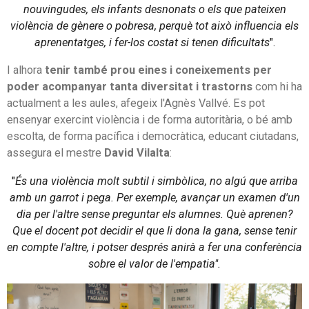
nouvingudes, els infants desnonats o els que pateixen
violència de gènere o pobresa, perquè tot això influencia els
aprenentatges, i fer-los costat si tenen dificultats
".
I alhora
tenir també prou eines i coneixements per
poder acompanyar tanta diversitat i trastorns
com hi ha
actualment a les aules, afegeix l'Agnès Vallvé. Es pot
ensenyar exercint violència i de forma autoritària, o bé amb
escolta, de forma pacífica i democràtica, educant ciutadans,
assegura el mestre
David Vilalta
:
"
És una violència molt subtil i simbòlica, no algú que arriba
amb un garrot i pega. Per exemple, avançar un examen d'un
dia per l'altre sense preguntar els alumnes. Què aprenen?
Que el docent pot decidir el que li dona la gana, sense tenir
en compte l'altre, i potser després anirà a fer una conferència
sobre el valor de l'empatia".