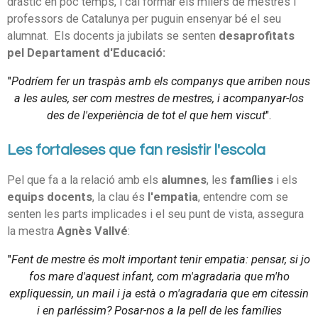
dràstic en poc temps, i cal formar els milers de mestres i
professors de Catalunya per puguin ensenyar bé el seu
alumnat. Els docents ja jubilats se senten
desaprofitats
pel Departament d'Educació:
"
Podríem fer un traspàs amb els companys que arriben nous
a les aules, ser com mestres de mestres, i acompanyar-los
des de l'experiència de tot el que hem viscut
".
Les fortaleses que fan resistir l'escola
Pel que fa a la relació amb els
alumnes
, les
famílies
i els
equips docents
, la clau és
l'empatia
, entendre com se
senten les parts implicades i el seu punt de vista, assegura
la mestra
Agnès Vallvé
:
"
Fent de mestre és molt important tenir empatia: pensar, si jo
fos mare d'aquest infant, com m'agradaria que m'ho
expliquessin, un mail i ja està o m'agradaria que em citessin
i en parléssim? Posar-nos a la pell de les famílies