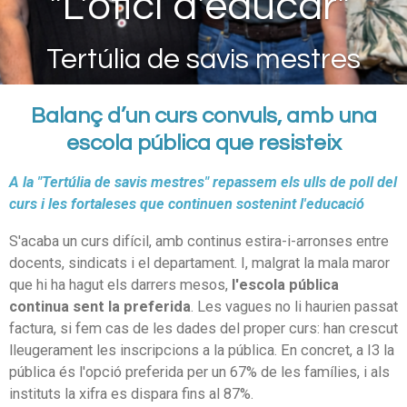
"L'ofici d'educar"
Tertúlia de savis mestres
Balanç d’un curs convuls, amb una
escola pública que resisteix
A la "Tertúlia de savis mestres" repassem els ulls de poll del
curs i les fortaleses que continuen sostenint l'educació
S'acaba un curs difícil, amb continus estira-i-arronses entre
docents, sindicats i el departament. I, malgrat la mala maror
que hi ha hagut els darrers mesos,
l'escola pública
continua sent la preferida
. Les vagues no li haurien passat
factura, si fem cas de les dades del proper curs: han crescut
lleugerament les inscripcions a la pública. En concret, a I3 la
pública és l'opció preferida per un 67% de les famílies, i als
instituts la xifra es dispara fins al 87%.