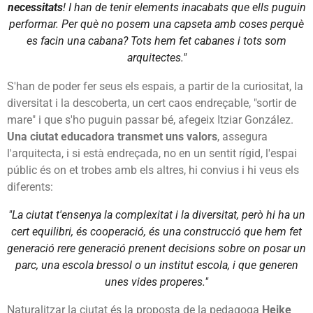
necessitats
! I han de tenir elements inacabats que ells puguin
performar. Per què no posem una capseta amb coses perquè
es facin una cabana? Tots hem fet cabanes i tots som
arquitectes."
S'han de poder fer seus els espais, a partir de la curiositat, la
diversitat i la descoberta, un cert caos endreçable, "sortir de
mare" i que s'ho puguin passar bé, afegeix Itziar González.
Una ciutat educadora transmet uns valors
, assegura
l'arquitecta, i si està endreçada, no en un sentit rígid, l'espai
públic és on et trobes amb els altres, hi convius i hi veus els
diferents:
"La ciutat t'ensenya la complexitat i la diversitat, però hi ha un
cert equilibri, és cooperació, és una construcció que hem fet
generació rere generació prenent decisions sobre on posar un
parc, una escola bressol o un institut escola, i que generen
unes vides properes."
Naturalitzar la ciutat és la proposta de la pedagoga
Heike