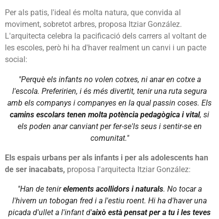
Per als patis, l'ideal és molta natura, que convida al
moviment, sobretot arbres, proposa Itziar González.
L'arquitecta celebra la pacificació dels carrers al voltant de
les escoles, però hi ha d'haver realment un canvi i un pacte
social:
"Perquè els infants no volen cotxes, ni anar en cotxe a
l'escola. Preferirien, i és més divertit, tenir una ruta segura
amb els companys i companyes en la qual passin coses. Els
camins escolars tenen molta potència pedagògica i vital
, si
els poden anar canviant per fer-se'ls seus i sentir-se en
comunitat."
Els espais urbans per als infants i per als adolescents han
de ser inacabats,
proposa l'arquitecta Itziar González:
"Han de tenir
elements acollidors i naturals
. No tocar a
l'hivern un tobogan fred i a l'estiu roent. Hi ha d'haver una
picada d'ullet a l'infant d'
això està pensat per a tu i les teves