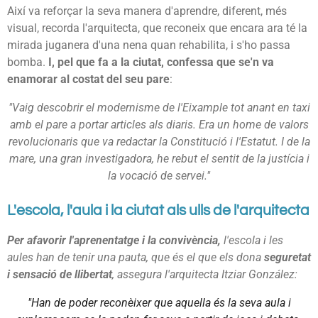
Així va reforçar la seva manera d'aprendre, diferent, més
visual, recorda l'arquitecta, que reconeix que encara ara té la
mirada juganera d'una nena quan rehabilita, i s'ho passa
bomba.
I, pel que fa a la ciutat, confessa que se'n va
enamorar al costat del seu pare
:
"Vaig descobrir el modernisme de l'Eixample tot anant en taxi
amb el pare a portar articles als diaris. Era un home de valors
revolucionaris que va redactar la Constitució i l'Estatut. I de la
mare, una gran investigadora, he rebut el sentit de la justícia i
la vocació de servei."
L'escola, l'aula i la ciutat als ulls de l'arquitecta
Per afavorir l'aprenentatge i la convivència,
l'escola i les
aules han de tenir una pauta, que és el que els dona
seguretat
i sensació de llibertat
, assegura l'arquitecta Itziar González:
"Han de poder reconèixer que aquella és la seva aula i