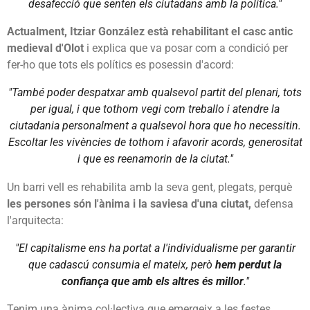
desafecció que senten els ciutadans amb la política."
Actualment, Itziar González està rehabilitant el casc antic
medieval d'Olot
i explica que va posar com a condició per
fer-ho que tots els polítics es posessin d'acord:
"També poder despatxar amb qualsevol partit del plenari, tots
per igual, i que tothom vegi com treballo i atendre la
ciutadania personalment a qualsevol hora que ho necessitin.
Escoltar les vivències de tothom i afavorir acords, generositat
i que es reenamorin de la ciutat."
Un barri vell es rehabilita amb la seva gent, plegats, perquè
les persones són l'ànima i la saviesa d'una ciutat,
defensa
l'arquitecta:
"El capitalisme ens ha portat a l'individualisme per garantir
que cadascú consumia el mateix, però
hem perdut la
confiança que amb els altres és millor
."
Tenim una ànima col·lectiva que emergeix a les festes