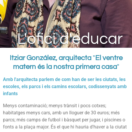
L'ofici d'educar
Itziar González, arquitecta
"
El ventre
matern és la nostra primera casa
"
Amb l'arquitecta parlem de com han de ser les ciutats, les
escoles, els parcs i els camins escolars, codissenyats amb
infants
Menys contaminació; menys trànsit i pocs cotxes;
habitatges menys cars, amb un lloguer de 30 euros; més
parcs; més camps de futbol i bàsquet per jugar, i piscines o
fonts a la plaça major. És el que hi hauria d'haver a la ciutat