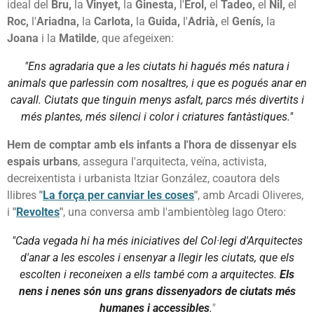
ideal del
Bru,
la
Vinyet,
la
Ginesta,
l'
Erol,
el
Tadeo,
el
Nil,
el
Roc,
l'
Ariadna,
la
Carlota,
la
Guida,
l'
Adrià,
el
Genís,
la
Joana
i la
Matilde
, que afegeixen:
"Ens agradaria que a les ciutats hi hagués més natura i
animals que parlessin com nosaltres, i que es pogués anar en
cavall. Ciutats que tinguin menys asfalt, parcs més divertits i
més plantes, més silenci i color i criatures fantàstiques."
Hem de comptar amb els infants a l'hora de dissenyar els
espais urbans
, assegura l'arquitecta, veïna, activista,
decreixentista i urbanista Itziar González, coautora dels
llibres
"
La força per canviar les coses
"
, amb Arcadi Oliveres,
i
"
Revoltes
"
, una conversa amb l'ambientòleg Iago Otero:
"Cada vegada hi ha més iniciatives del Col·legi d'Arquitectes
d'anar a les escoles i ensenyar a llegir les ciutats, que els
escolten i reconeixen a ells també com a arquitectes.
Els
nens i nenes són uns grans dissenyadors de ciutats més
humanes i accessibles
.
"