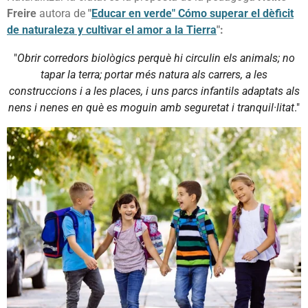
Freire
autora de
"
Educar en verde" Cómo superar el dèficit
de naturaleza y cultivar el amor a la Tierra
":
"
Obrir corredors biològics perquè hi circulin els animals; no
tapar la terra; portar més natura als carrers, a les
construccions i a les places, i uns parcs infantils adaptats als
nens i nenes en què es moguin amb seguretat i tranquil·litat
."