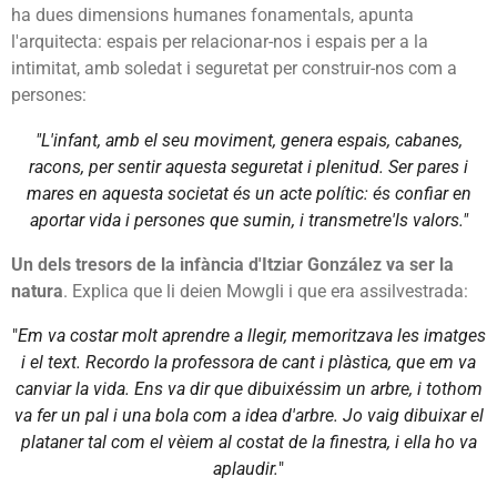
ha dues dimensions humanes fonamentals, apunta
l'arquitecta: espais per relacionar-nos i espais per a la
intimitat, amb soledat i seguretat per construir-nos com a
persones:
"L'infant, amb el seu moviment, genera espais, cabanes,
racons, per sentir aquesta seguretat i plenitud. Ser pares i
mares en aquesta societat és un acte polític: és confiar en
aportar vida i persones que sumin, i transmetre'ls valors."
Un dels tresors de la infància d'Itziar González va ser la
natura
. Explica que li deien Mowgli i que era assilvestrada:
"
Em va costar molt aprendre a llegir, memoritzava les imatges
i el text. Recordo la professora de cant i plàstica, que em va
canviar la vida. Ens va dir que dibuixéssim un arbre, i tothom
va fer un pal i una bola com a idea d'arbre. Jo vaig dibuixar el
plataner tal com el vèiem al costat de la finestra, i ella ho va
aplaudir.
"